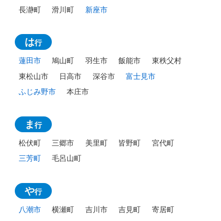
長瀞町
滑川町
新座市
は
行
蓮田市
鳩山町
羽生市
飯能市
東秩父村
東松山市
日高市
深谷市
富士見市
ふじみ野市
本庄市
ま
行
松伏町
三郷市
美里町
皆野町
宮代町
三芳町
毛呂山町
や
行
八潮市
横瀬町
吉川市
吉見町
寄居町