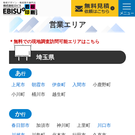
コ
営業エリア
ン
テ
＊無料での現地調査訪問可能エリアはこちら
ン
ツ
へ
埼玉県
ス
キ
あ
行
ッ
上尾市
朝霞市
伊奈町
入間市
小鹿野町
プ
小川町
桶川市
越生町
か
行
春日部市
加須市
神川町
上里町
川口市
川越市
川島町
北本市
行田市
久喜市