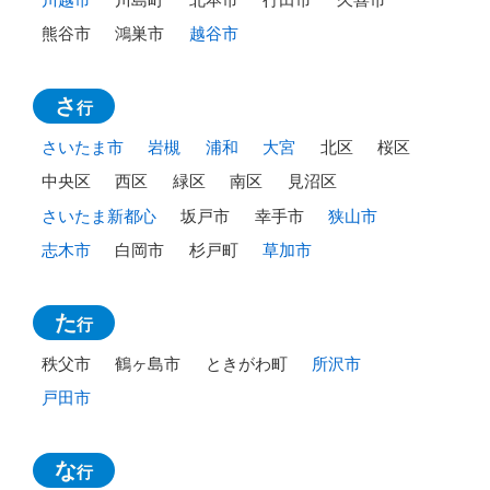
熊谷市
鴻巣市
越谷市
さ
行
さいたま市
岩槻
浦和
大宮
北区
桜区
中央区
西区
緑区
南区
見沼区
さいたま新都心
坂戸市
幸手市
狭山市
志木市
白岡市
杉戸町
草加市
た
行
秩父市
鶴ヶ島市
ときがわ町
所沢市
戸田市
な
行