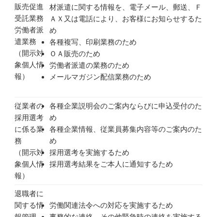
販売促進
材派遣に関する情報を、電子メール、郵送、Ｆ
受託業務
ＡＸ又は電話により、お客様にお知らせするた
労働者派
め
遣業務
各種複写、印刷業務のため
（開示対
ＯＡ販売のため
象個人情
労働者派遣の業務のため
報）
メールマガジン配信業務のため
従業者の
各種企業説明会のご案内ならびに申込受付のた
採用選考
め
に係る業
各種企業情報、従業員募集内容等のご案内のた
務
め
（開示対
採用選考を実施するため
象個人情
採用選考結果をご本人に通知するため
報）
退職者に
関する情
労働関連法令への対応を実施するため
報管理
事務的な連絡、その他緊急時の連絡を実施する