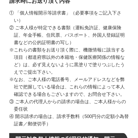
請求時にお送り頂く内容
①
「個人情報開示等請求書」（必要事項をご記入下さ
い）
②
ご本人様が特定できる書類（運転免許証、健康保険
証、年金手帳、住民票、パスポート、外国人登録証明
書などの公的証明書の写し）
※これらの書類をお送り頂く際に、機微情報に該当する
項目（都道府県以外の本籍地・保健医療関係の情報な
ど）は、必ず見えないように黒塗りで塗りつぶしたう
えでご提出下さい。
※なお、ご本人様の電話番号、メールアドレスなどを弊
社で把握している場合は、これらの情報によって本人
確認できる場合もございますので、お問合せ下さい。
③
ご本人の代理人からの請求の場合は、ご本人様からの
委任状
④
開示請求の場合は、請求手数料（500円分の定額小為替
証書／郵便切手）