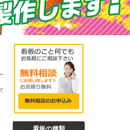
ー
て
看板の種類