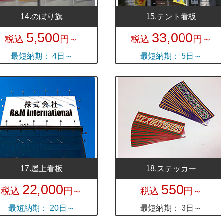
14.のぼり旗
15.テント看板
5,500
33,000
税込
円～
税込
円～
最短納期： 4日～
最短納期： 5日～
17.屋上看板
18.ステッカー
22,000
550
税込
円～
税込
円～
最短納期： 20日～
最短納期： 3日～