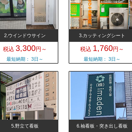
2.ウインドウサイン
3.カッティングシート
3,300
1,760
税込
円～
税込
円～
最短納期： 3日～
最短納期： 3日～
5.野立て看板
6.袖看板・突き出し看板