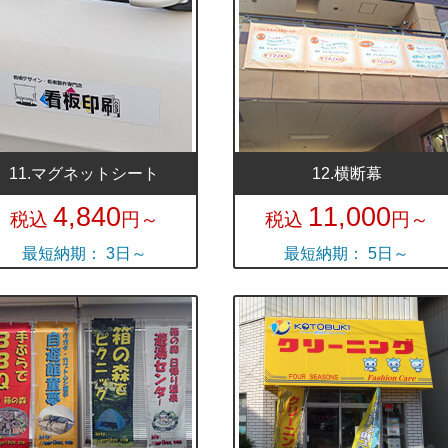
11.マグネットシート
12.横断幕
4,840
11,000
税込
円～
税込
円～
最短納期： 3日～
最短納期： 5日～