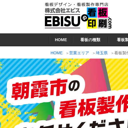
コ
ン
テ
ン
看板印刷.COM
ツ
HOME
看板の種類
看板
へ
ス
HOME
営業エリア
埼玉県
看板製
キ
ッ
プ