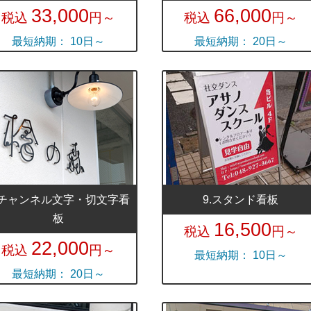
33,000
66,000
税込
円～
税込
円～
最短納期： 10日～
最短納期： 20日～
.チャンネル文字・切文字看
9.スタンド看板
板
16,500
税込
円～
22,000
税込
円～
最短納期： 10日～
最短納期： 20日～