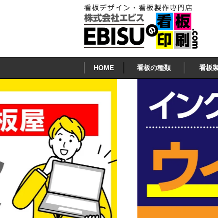
コ
ン
テ
ン
看板印刷.COM
ツ
HOME
看板の種類
看板
へ
ス
キ
ッ
プ