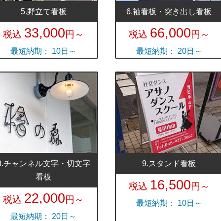
5.野立て看板
6.袖看板・突き出し看板
33,000
66,000
税込
円～
税込
円～
最短納期： 10日～
最短納期： 20日～
8.チャンネル文字・切文字
9.スタンド看板
看板
16,500
税込
円～
22,000
税込
円～
最短納期： 10日～
最短納期： 20日～