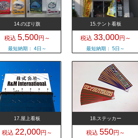
14.のぼり旗
15.テント看板
5,500
33,000
税込
円～
税込
円～
最短納期： 4日～
最短納期： 5日～
17.屋上看板
18.ステッカー
22,000
550
税込
円～
税込
円～