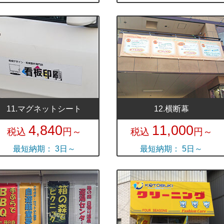
11.マグネットシート
12.横断幕
4,840
11,000
税込
円～
税込
円～
最短納期： 3日～
最短納期： 5日～