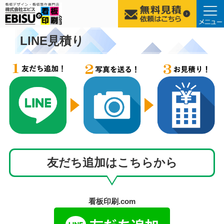
コ
LINE見積り
ン
テ
ン
ツ
へ
ス
キ
ッ
プ
友だち追加はこちらから
看板印刷.com