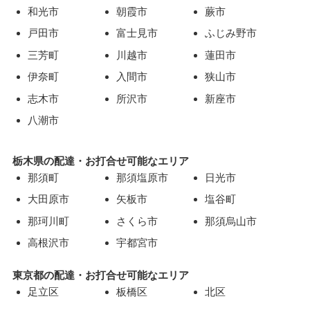
和光市
朝霞市
蕨市
戸田市
富士見市
ふじみ野市
三芳町
川越市
蓮田市
伊奈町
入間市
狭山市
志木市
所沢市
新座市
八潮市
栃木県の配達・お打合せ可能なエリア
那須町
那須塩原市
日光市
大田原市
矢板市
塩谷町
那珂川町
さくら市
那須烏山市
高根沢市
宇都宮市
東京都の配達・お打合せ可能なエリア
足立区
板橋区
北区