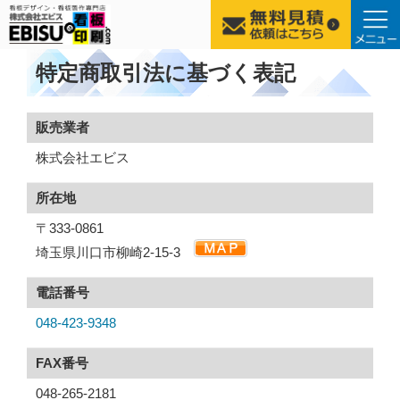
コ
特定商取引法に基づく表記
ン
テ
ン
販売業者
ツ
株式会社エビス
へ
ス
所在地
キ
〒333-0861
ッ
プ
埼玉県川口市柳崎2-15-3
電話番号
048-423-9348
FAX番号
048-265-2181