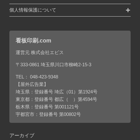
個人情報保護について
看板印刷.com
運営元 株式会社エビス
〒333-0861 埼玉県川口市柳崎2-15-3
TEL：
048-423-9348
【屋外広告業】
埼玉県：登録番号 埼広（01）第1924号
東京都：登録番号 都広（ ）第4594号
栃木県：登録番号 第001121号
宇都宮市：登録番号 第00802号
アーカイブ