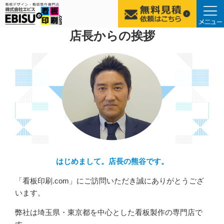
コ
店長からの挨拶
ン
テ
ン
ツ
へ
ス
キ
ッ
プ
はじめまして。店長の熊谷です。
「看板印刷.com」にご訪問いただき誠にありがとうござ
います。
弊社は埼玉県・東京都を中心とした看板製作の専門店で