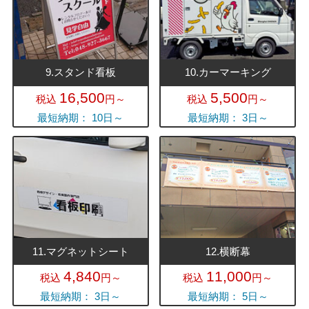
9.スタンド看板
10.カーマーキング
16,500
5,500
税込
円～
税込
円～
最短納期： 10日～
最短納期： 3日～
11.マグネットシート
12.横断幕
4,840
11,000
税込
円～
税込
円～
最短納期： 3日～
最短納期： 5日～