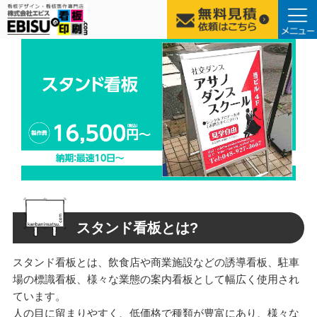
コ
ン
テ
ン
ツ
へ
ス
キ
ッ
プ
スタンド看板とは?
スタンド看板とは、飲食店や商業施設などの誘導看板、駐車
場の標識看板、様々な業態の案内看板として幅広く使用され
ています。
人の目に留まりやすく、低価格で種類が豊富にあり、様々な