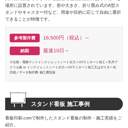
場所に設置されています。形や大きさ、折り畳み式のA型ス
タンドやキャスター付など、用途や目的に応じて自由に選択
できることが特徴です。
16,500円（税込）～
参考製作費
最速10日～
納期
※仕様：電飾マットインクジェットシート出力＋UVラミネート加工＋乳半ア
クリル板 or インクジェットシート出力＋UVラミネート加工又はポスター光
沢紙／データ制作費･施工費別途
スタンド看板 施工事例
看板印刷.comで制作したスタンド看板の制作・施工実績をご
紹介。