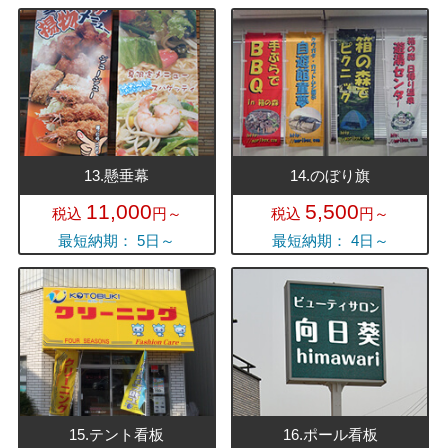
13.懸垂幕
14.のぼり旗
11,000
5,500
税込
円～
税込
円～
最短納期： 5日～
最短納期： 4日～
15.テント看板
16.ポール看板