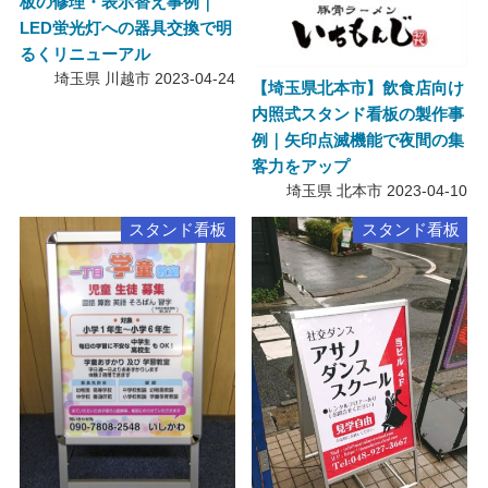
板の修理・表示替え事例｜
LED蛍光灯への器具交換で明
るくリニューアル
埼玉県 川越市
2023-04-24
【埼玉県北本市】飲食店向け
内照式スタンド看板の製作事
例｜矢印点滅機能で夜間の集
客力をアップ
埼玉県 北本市
2023-04-10
スタンド看板
スタンド看板