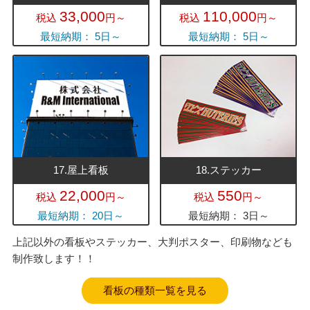
33,000
110,000
税込
円～
税込
円～
最短納期： 5日～
最短納期： 5日～
17.屋上看板
18.ステッカー
22,000
550
税込
円～
税込
円～
最短納期： 20日～
最短納期： 3日～
上記以外の看板やステッカー、大判ポスター、印刷物なども
制作致します！！
看板の種類一覧を見る