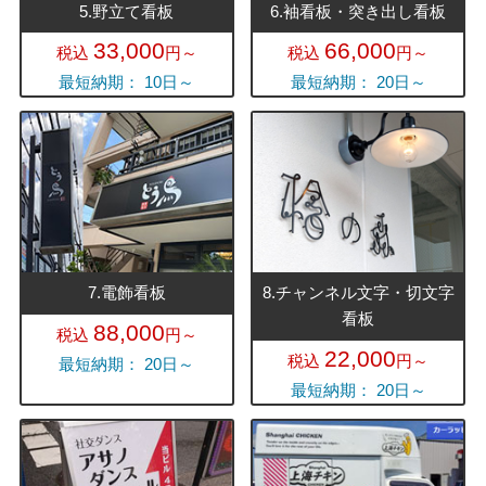
5.野立て看板
6.袖看板・突き出し看板
33,000
66,000
税込
円～
税込
円～
最短納期： 10日～
最短納期： 20日～
7.電飾看板
8.チャンネル文字・切文字
看板
88,000
税込
円～
22,000
税込
円～
最短納期： 20日～
最短納期： 20日～