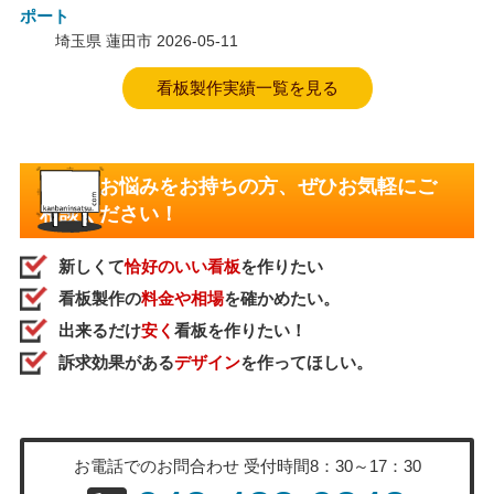
ポート
埼玉県 蓮田市
2026-05-11
看板製作実績一覧を見る
こんなお悩みをお持ちの方、ぜひお気軽にご
相談ください！
新しくて
恰好のいい看板
を作りたい
看板製作の
料金や相場
を確かめたい。
出来るだけ
安く
看板を作りたい！
訴求効果がある
デザイン
を作ってほしい。
お電話でのお問合わせ
受付時間8：30～17：30