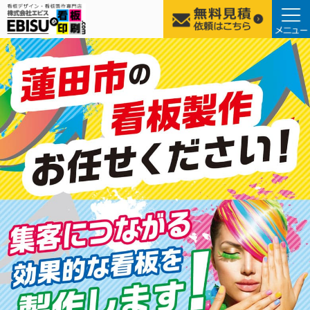
コ
ン
テ
ン
ツ
へ
ス
キ
ッ
プ