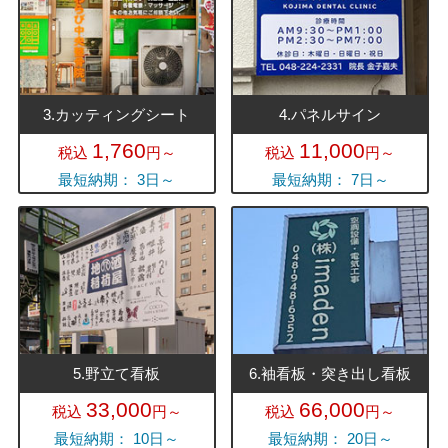
3.カッティングシート
4.パネルサイン
1,760
11,000
税込
円～
税込
円～
最短納期： 3日～
最短納期： 7日～
5.野立て看板
6.袖看板・突き出し看板
33,000
66,000
税込
円～
税込
円～
最短納期： 10日～
最短納期： 20日～