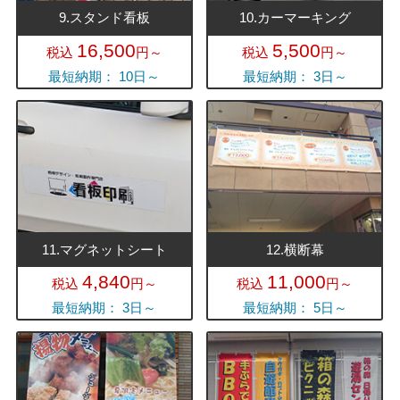
9.スタンド看板
10.カーマーキング
16,500
5,500
税込
円～
税込
円～
最短納期： 10日～
最短納期： 3日～
11.マグネットシート
12.横断幕
4,840
11,000
税込
円～
税込
円～
最短納期： 3日～
最短納期： 5日～