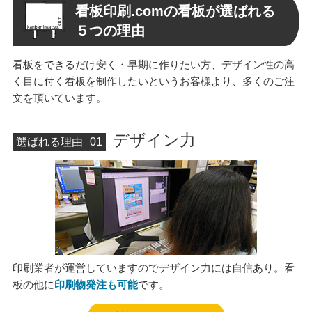
看板印刷.comの看板が選ばれる
５
つの理由
看板をできるだけ安く・早期に作りたい方、デザイン性の高
く目に付く看板を制作したいというお客様より、多くのご注
文を頂いています。
デザイン力
選ばれる理由
01
印刷業者が運営していますのでデザイン力には自信あり。看
板の他に
印刷物発注も可能
です。