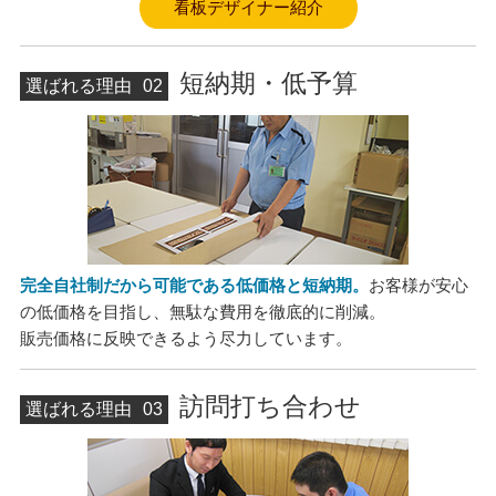
看板デザイナー紹介
短納期・低予算
選ばれる理由
02
完全自社制だから可能である低価格と短納期。
お客様が安心
の低価格を目指し、無駄な費用を徹底的に削減。
販売価格に反映できるよう尽力しています。
訪問打ち合わせ
選ばれる理由
03