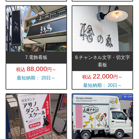
7.電飾看板
8.チャンネル文字・切文字
看板
88,000
税込
円～
22,000
税込
円～
最短納期： 20日～
最短納期： 20日～