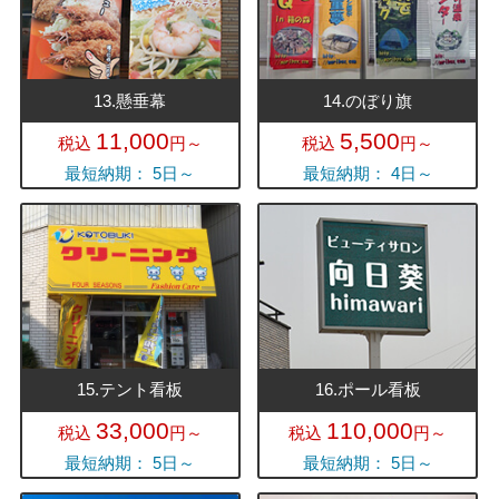
13.懸垂幕
14.のぼり旗
11,000
5,500
税込
円～
税込
円～
最短納期： 5日～
最短納期： 4日～
15.テント看板
16.ポール看板
33,000
110,000
税込
円～
税込
円～
最短納期： 5日～
最短納期： 5日～