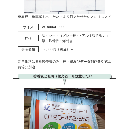
※看板に重厚感を出したい・より目立たせたい方にオススメ
サイズ
W1800×H900
塩ビシート（グレー糊）×アルミ複合板3mm
仕様
厚＋鉄骨枠・縁付き
参考価格
17,000円（税込）～
参考価格は看板製作費のみ。枠・縁及びデータ制作費や施工
費等は別途
③看板と照明（投光器）も設置したい！