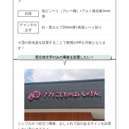
メ
塩ビシート（グレー糊）×アルミ複合板3mm
仕様
厚
チャンネル
白・黒カルプ20mm厚×表面シート貼り
文字
※③の投光器を設置することで夜間のPRも可能となりま
す！
⑥立体文字のみの看板を設置したい！
シンプルかつ目立つ看板、おしゃれで品のあるサインを設置