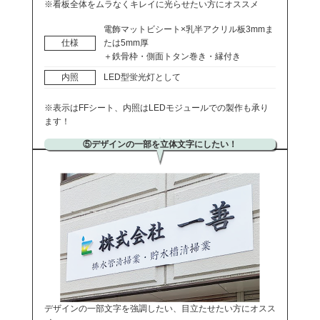
※看板全体をムラなくキレイに光らせたい方にオススメ
電飾マットビシート×乳半アクリル板3mmま
仕様
たは5mm厚
＋鉄骨枠・側面トタン巻き・縁付き
内照
LED型蛍光灯として
※表示はFFシート、内照はLEDモジュールでの製作も承り
ます！
⑤デザインの一部を立体文字にしたい！
デザインの一部文字を強調したい、目立たせたい方にオスス