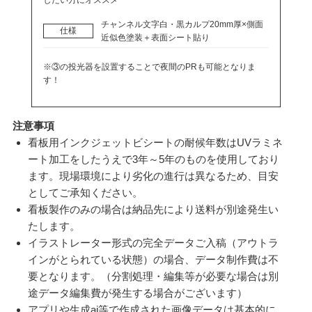
したい方にオススメ
チャンネル文字白・黒カルプ20mm厚×側面
仕様
近似色塗装＋表面シート貼り
※③の投光器を設置することで夜間のPRも可能となりま
す！
注意事項
看板用インクジェットビシートの耐候年数はUVラミネ
ート加工をしたうえで3年～5年のものを使用しており
ます。現場環境により劣化の進行は異なるため、目安
としてご承知ください。
看板製作のみの場合は納品先により送料が別途発生い
たします。
イラストレーター形式の完全データご入稿（アウトラ
インがとられている状態）の場合、データ制作費は不
要となります。（分割処理・編集等が必要な場合は別
途データ編集費が発生する場合がございます）
アプリや生成ai等で作成された画像データは基本的に