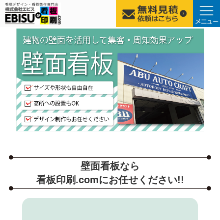
コ
ン
テ
ン
ツ
へ
ス
キ
ッ
プ
壁面看板なら
看板印刷.comにお任せください!!