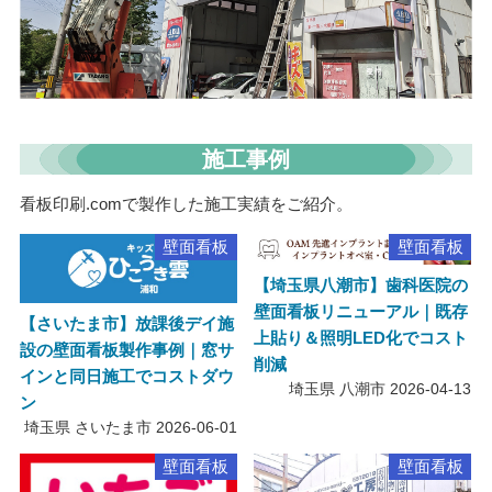
施工事例
看板印刷.comで製作した施工実績をご紹介。
壁面看板
壁面看板
【埼玉県八潮市】歯科医院の
壁面看板リニューアル｜既存
【さいたま市】放課後デイ施
上貼り＆照明LED化でコスト
設の壁面看板製作事例｜窓サ
削減
インと同日施工でコストダウ
埼玉県 八潮市
2026-04-13
ン
埼玉県 さいたま市
2026-06-01
壁面看板
壁面看板