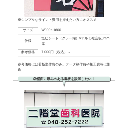
※シンプルなサイン・費用を抑えたい方にオススメ
サイズ
W900×H600
塩ビシート（グレー糊）×アルミ複合板3mm
仕様
厚
参考価格
7,000円（税込）～
参考価格はは看板製作費のみ。データ制作費や施工費等は別
途
②壁面に厚みのある看板を設置したい！