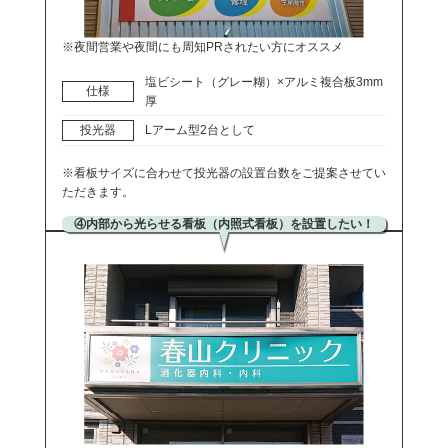
※夜間営業や夜間にも周知PRされたい方にオススメ
塩ビシート（グレー糊）×アルミ複合板3mm
仕様
厚
投光器
Lアーム型2台として
※看板サイズに合わせて投光器の設置台数をご提案させてい
ただきます。
④内部から光らせる看板（内照式看板）を設置したい！