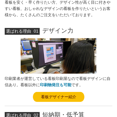
看板を安く・早く作りたい方、デザイン性が高く目に付きや
すい看板、おしゃれなデザインの看板を作りたいというお客
様から、たくさんのご注文をいただいております。
デザイン力
選ばれる理由
01
印刷業者が運営している看板印刷屋なので看板デザインに自
信あり。看板以外に
印刷物発注も可能
です。
看板デザイナー紹介
短納期・低予算
選ばれる理由
02