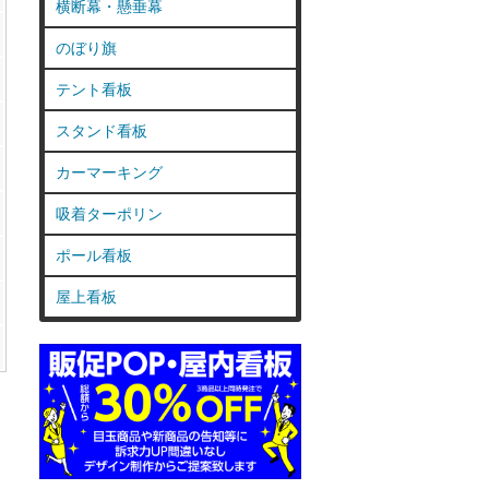
横断幕・懸垂幕
のぼり旗
テント看板
スタンド看板
カーマーキング
吸着ターポリン
ポール看板
屋上看板