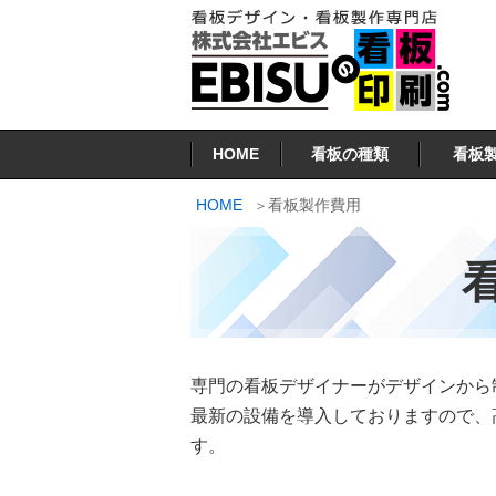
コ
ン
テ
ン
看板印刷.COM
ツ
HOME
看板の種類
看板
へ
ス
HOME
看板製作費用
キ
ッ
プ
専門の看板デザイナーがデザインから
最新の設備を導入しておりますので、
す。