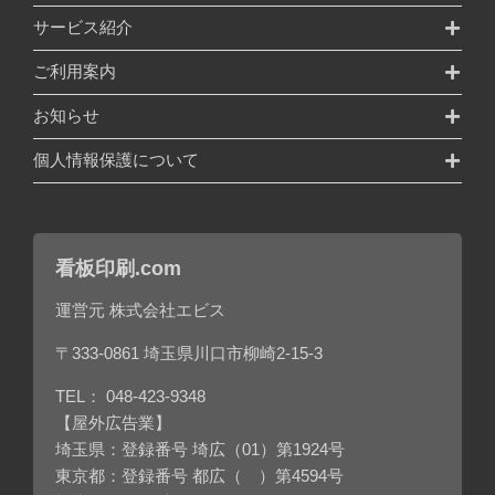
サービス紹介
ご利用案内
お知らせ
個人情報保護について
看板印刷.com
運営元 株式会社エビス
〒333-0861 埼玉県川口市柳崎2-15-3
TEL：
048-423-9348
【屋外広告業】
埼玉県：登録番号 埼広（01）第1924号
東京都：登録番号 都広（ ）第4594号