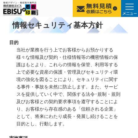
コ
情報セキュリティ基本方針
ン
テ
目的
ン
当社が業務を行う上でお客様からお預かりする
ツ
様々な情報及び契約・仕様情報等の機密情報の保
へ
護はもとより、これらの情報を保管、利用等する
ス
上で必要な資産の保護・管理及びセキュリティ環
キ
境の強化を図ることにより、セキュリティに関す
ッ
る事件・事故を未然に防止します。また、サービ
プ
スを提供していく中で、関係する法令･規制・規則
及びお客様との契約要求事項を遵守することによ
り、お客様から存在感のある「信頼される企業」
として、将来にわたり成長・発展し続けることを
目的とし、行動します。