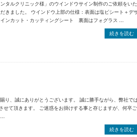
ンタルクリニック様」のウインドウサイン制作のご依頼をい
ミ
板
だきました。 ウインドウ上部の仕様：表面は塩ビシート＋デ
枠
リ
インカット・カッティングシート 裏面はフォグラス …
仕
ニ
様
ュ
“【さ
続きを読む
に
ー
い
よ
ア
た
る
ル
ま
高
事
市】
耐
例
歯
久
｜
科
な
デ
医
大
ー
院
を賜り、誠にありがとうございます。 誠に勝手ながら、弊社で
型
タ
の
させて頂きます。 ご迷惑をお掛けする事と存じますが、何卒ご
看
調
ウ
 …
板
整
イ
“Ｇ
続きを読む
施
対
ン