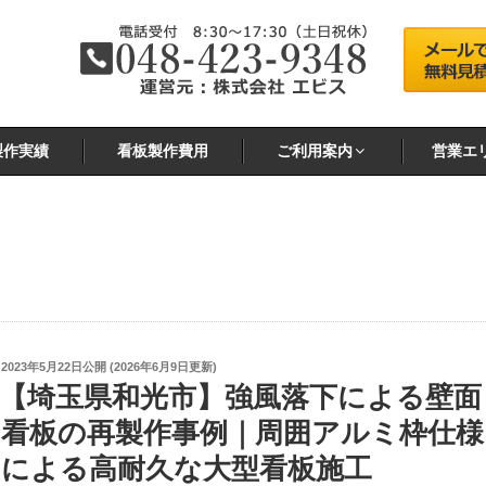
製作実績
看板製作費用
ご利用案内
営業エ
投
2023年5月22日
公開 (
2026年6月9日
更新)
稿
【埼玉県和光市】強風落下による壁面
日:
看板の再製作事例｜周囲アルミ枠仕様
による高耐久な大型看板施工