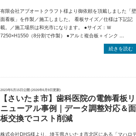
有限会社アブオートクラフト様より御依頼を頂戴しました「
面看板」を作製／施工しました。 看板サイズ／仕様は下記記
載。／施工場所は和光市になります。 ●サイズ：Ｗ
7250×H1550（8分割で作製） ●アルミ複合板＋インク …
“【埼
続きを読む
玉
県
和
光
市】
投
2023年5月15日
公開 (
2026年6月9日
更新)
稿
【さいたま市】歯科医院の電飾看板リ
強
日:
風
ニューアル事例｜データ調整対応＆
落
板交換でコスト削減
下
に
株式会社DHS様より、埼玉県さいたま市北区にある「マハロ