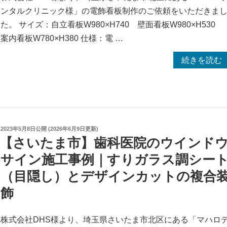
よ
ンタルクリニック様」の電飾看板制作のご依頼をいただきま
る
た。 サイズ：自立看板W980×H740 壁面看板W980×H530
壁
案内看板W780×H380 仕様：電 …
面
看
“【さ
続きを読む
板
い
の
た
再
ま
製
市】
作
歯
投
2023年5月8日
公開 (
2026年6月9日
更新)
稿
【さいたま市】歯科医院のウインド
事
科
日:
例
医
サイン施工事例｜すりガラス調シー
｜
院
（目隠し）とデザインカットの複合
周
の
飾
囲
電
ア
飾
株式会社DHS様より、埼玉県さいたま市北区にある「マハロ
ル
看