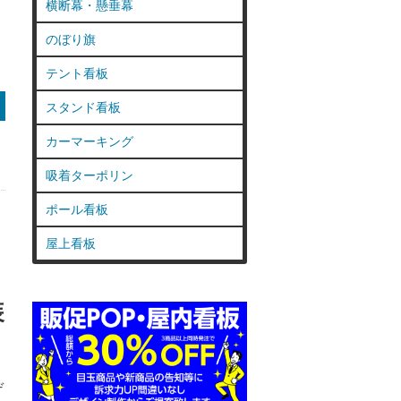
横断幕・懸垂幕
し
のぼり旗
テント看板
スタンド看板
カーマーキング
吸着ターポリン
ポール看板
屋上看板
ウ
ト
装
デ