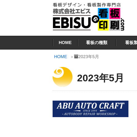
コ
ン
テ
ン
看板印刷.COM
ツ
HOME
看板の種類
看板
へ
ス
HOME
2023年5月
キ
ッ
2023年5月
プ