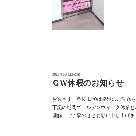
投
2023年5月1日
公開
稿
ＧＷ休暇のお知らせ
日:
お客さま 各位 日頃は格別のご愛顧
下記の期間ゴールデンウィーク休業と
理解、ご了承のほどお願い申し上げま