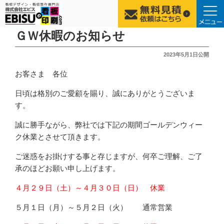
コ
ＧＷ休暇のお知らせ
ン
投
2023年5月1日
公開
テ
稿
ン
お客さま 各位
日:
ツ
日頃は格別のご愛顧を賜り、誠にありがとうございま
へ
す。
ス
キ
誠に勝手ながら、弊社では下記の期間ゴールデンウィー
ッ
ク休業とさせて頂きます。
プ
ご迷惑をお掛けする事と存じますが、何卒ご理解、ご了
承のほどお願い申し上げます。
４月２９日（土）～４月３０日（日） 休業
５月１日（月）～５月２日（火） 通常営業