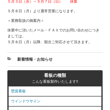
５月３日（水）～５月７日（日） 休業
５月８日（月）より通常営業になります。
＜業務取扱の御案内＞
休業中に頂いたメール・ＦＡＸでのお問い合わせにつき
ましては、
５月８日（月）以降、順次ご対応させて頂きます。
カ
新着情報・お知らせ
テ
ゴ
看板の種類
リ
こんな看板製作いたします!!
ー
壁面看板
ウインドウサイン