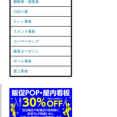
横断幕・懸垂幕
のぼり旗
テント看板
スタンド看板
カーマーキング
吸着ターポリン
ポール看板
屋上看板