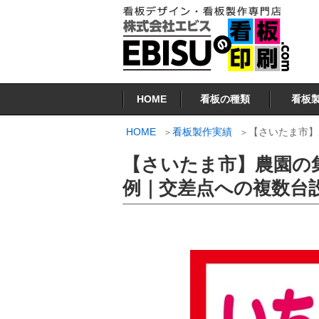
コ
ン
テ
ン
看板印刷.COM
ツ
HOME
看板の種類
看板
へ
ス
HOME
看板製作実績
【さいたま市】
キ
【さいたま市】農園の
ッ
プ
例｜交差点への複数台