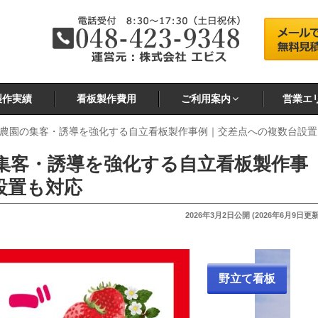
製作実績
看板製作費用
ご利用案内
営業エ
農園の集客・誘導を強化する自立看板製作事例｜交差点への複数台設置
集客・誘導を強化する自立看板製作事
設置も対応
投
2026年3月2日
公開 (
2026年6月9日
更新
稿
日:
野立て看板