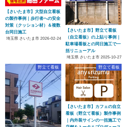
【さいたま市】大型自立看板
の製作事例｜歩行者への安全
対策（クッション材）＆複数
【さいたま市】野立て看板
台同日施工
（自立看板）の上貼り事例｜
埼玉県 さいたま市
2026-02-24
駐車場看板との同日施工で一
括リニューアル
埼玉県 さいたま市
2025-10-27
野立て看板
野立て看板
【さいたま市】カフェの自立
看板（野立て看板）製作事例
｜内外装サインの一括施工で
店舗をトータルプロデュース