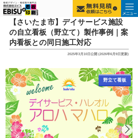
コ
【さいたま市】デイサービス施設
ン
の自立看板（野立て）製作事例｜案
テ
内看板との同日施工対応
ン
ツ
投
2025年3月10日
公開 (
2026年6月9日
更新)
へ
稿
ス
日:
キ
ッ
野立て看板
プ