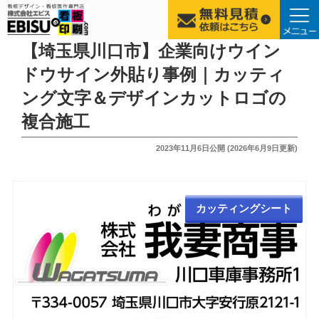
コ
【埼玉県川口市】企業向けウイン
ン
ドウサイン外貼り事例｜カッティ
テ
ング文字＆デザインカットロゴの
ン
ツ
複合施工
へ
投
2023年11月6日
公開 (
2026年6月9日
更新)
ス
稿
キ
日:
ッ
プ
カッティングシート