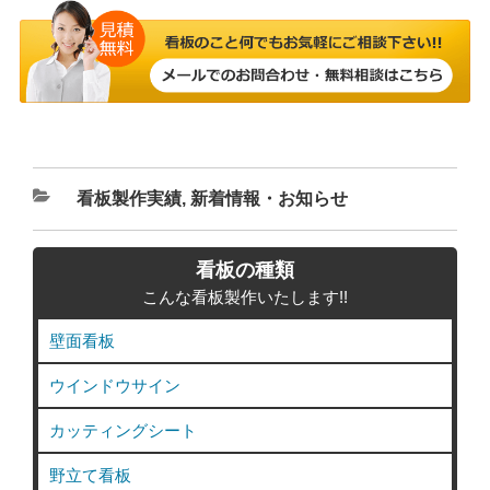
カ
看板製作実績
,
新着情報・お知らせ
テ
ゴ
看板の種類
リ
こんな看板製作いたします!!
ー
壁面看板
ウインドウサイン
カッティングシート
野立て看板