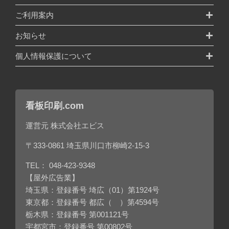
ご利用案内
お知らせ
個人情報保護について
看板印刷.com
運営元 株式会社エビス
〒333-0861 埼玉県川口市柳崎2-15-3
TEL：
048-423-9348
【屋外広告業】
埼玉県：登録番号 埼広（01）第1924号
東京都：登録番号 都広（ ）第4594号
栃木県：登録番号 第001121号
宇都宮市：登録番号 第00802号