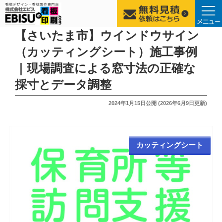
コ
【さいたま市】ウインドウサイン
ン
（カッティングシート）施工事例
テ
｜現場調査による窓寸法の正確な
ン
ツ
採寸とデータ調整
へ
投
2024年1月15日
公開 (
2026年6月9日
更新)
ス
稿
キ
日:
ッ
プ
カッティングシート