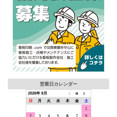
営業日カレンダー
2026年 8月
日
月
火
水
木
金
土
1
2
3
4
5
6
7
8