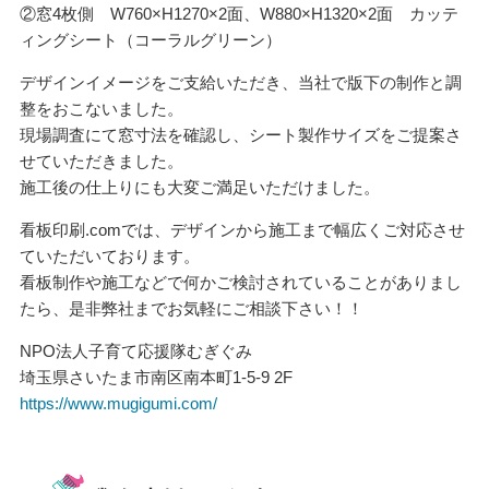
②窓4枚側 W760×H1270×2面、W880×H1320×2面 カッテ
ィングシート（コーラルグリーン）
デザインイメージをご支給いただき、当社で版下の制作と調
整をおこないました。
現場調査にて窓寸法を確認し、シート製作サイズをご提案さ
せていただきました。
施工後の仕上りにも大変ご満足いただけました。
看板印刷.comでは、デザインから施工まで幅広くご対応させ
ていただいております。
看板制作や施工などで何かご検討されていることがありまし
たら、是非弊社までお気軽にご相談下さい！！
NPO法人子育て応援隊むぎぐみ
埼玉県さいたま市南区南本町1-5-9 2F
https://www.mugigumi.com/