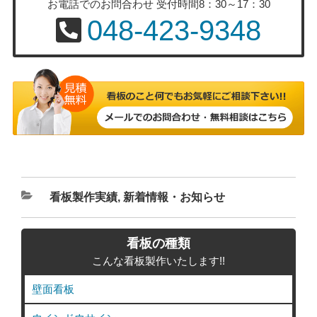
お電話でのお問合わせ
受付時間8：30～17：30
048-423-9348
カ
看板製作実績
,
新着情報・お知らせ
テ
ゴ
看板の種類
リ
こんな看板製作いたします!!
ー
壁面看板