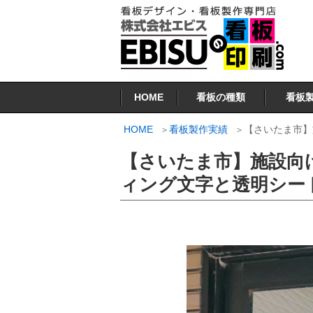
コ
ン
テ
ン
看板印刷.COM
ツ
HOME
看板の種類
看板
へ
ス
HOME
看板製作実績
【さいたま市】
キ
【さいたま市】施設向
ッ
プ
ィング文字と透明シー