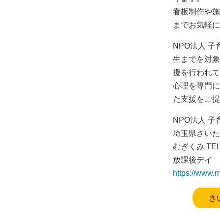
看板制作や施
までお気軽に
NPO法人 
生までを対象
援を行われて
心理を専門に
た支援をご提
NPO法人 子
埼玉県さいたま
むぎくみ TEL：
放課後デイ TE
https://www.
さ