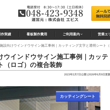
製作実績
看板製作費用
ご利用案内
営業エ
施設向けウインドウサイン施工事例｜カッティング文字と透明シート（
けウインドウサイン施工事例｜カッテ
ト（ロゴ）の複合装飾
投
2023年2月7日
公開 (
2026年6月9日
更新
稿
日:
カッティングシート