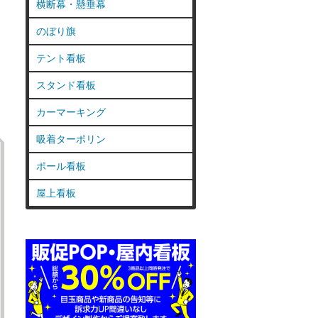
横断幕・懸垂幕
のぼり旗
テント看板
スタンド看板
カーマーキング
吸着ターポリン
ポール看板
屋上看板