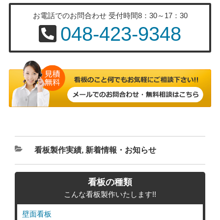
お電話でのお問合わせ
受付時間8：30～17：30
048-423-9348
カ
看板製作実績
,
新着情報・お知らせ
テ
ゴ
看板の種類
リ
こんな看板製作いたします!!
ー
壁面看板