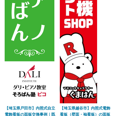
【埼玉県戸田市】内照式自立
【埼玉県越谷市】内照式電飾
電飾看板の面板交換事例｜既
看板（壁面・袖看板）の面板