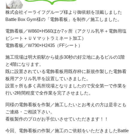
株式会社イーライフグループ様より御依頼を頂戴しました
Battle Box Gym様の「電飾看板」を制作／施工しました。
電飾看板／W860×H560ほか7ヶ所（アクリル乳半＋電飾用塩
ビシート＋ＵＶマットラミネート加工）
電飾看板／W790×H2435（FFシート）
施工現場は明大前駅から徒歩30秒の好立地にあるビルの1階
と4階になります。
既に設置されている電飾看板用既存枠に新規作製した電飾看
板用アクリル乳半を設置していきました。
設置ヶ所も多く高所現場となりましたので安全第一で作業を
行い2時間程度で全作業を完了させました。
同様の電飾看板を作製／施工したいとお考えの方は是非とも
ご連絡・ご相談下さい。
看板製作のプロがお手伝いさせていただきます！！
今回、電飾看板の作製／施工のご依頼をいただきましたBattle