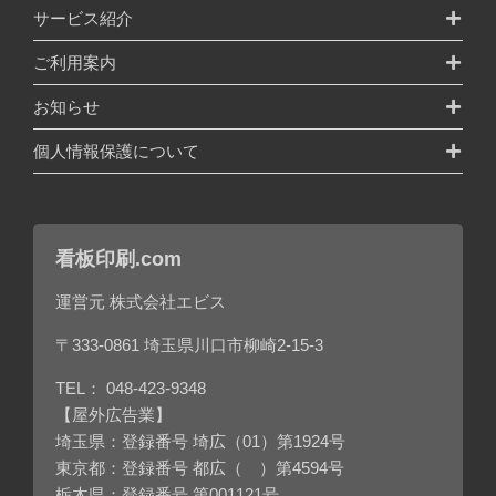
サービス紹介
ご利用案内
お知らせ
個人情報保護について
看板印刷.com
運営元 株式会社エビス
〒333-0861 埼玉県川口市柳崎2-15-3
TEL：
048-423-9348
【屋外広告業】
埼玉県：登録番号 埼広（01）第1924号
東京都：登録番号 都広（ ）第4594号
栃木県：登録番号 第001121号