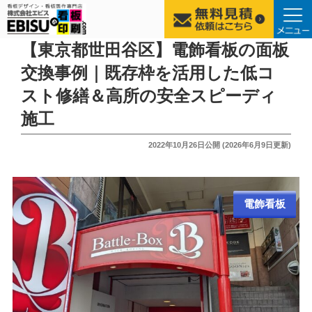
コ
【東京都世田谷区】電飾看板の面板
ン
交換事例｜既存枠を活用した低コ
テ
スト修繕＆高所の安全スピーディ
ン
ツ
施工
へ
投
2022年10月26日
公開 (
2026年6月9日
更新)
ス
稿
キ
日:
ッ
プ
電飾看板