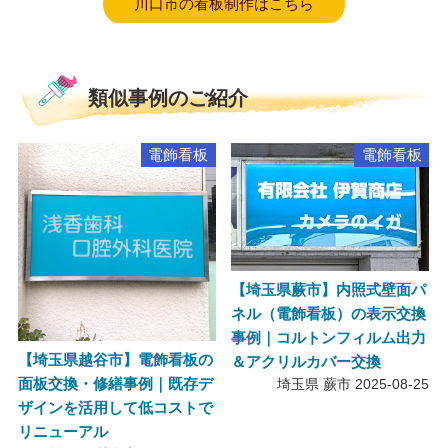
川口市の看板制作はこちら
類似事例のご紹介
電飾看板
電飾看板
【埼玉県蕨市】内照式壁面パ
ネル（電飾看板）の表示交換
事例｜コルトンフィルム出力
【埼玉県越谷市】電飾看板の
＆アクリルカバー交換
面板交換・修繕事例｜既存デ
埼玉県 蕨市
2025-08-25
ザインを活用して低コストで
リニューアル