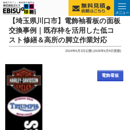
コ
【埼玉県川口市】電飾袖看板の面板
ン
交換事例｜既存枠を活用した低コ
テ
スト修繕＆高所の脚立作業対応
ン
ツ
投
2024年6月3日
公開 (
2026年6月9日
更新)
へ
稿
ス
日:
キ
ッ
電飾看板
プ