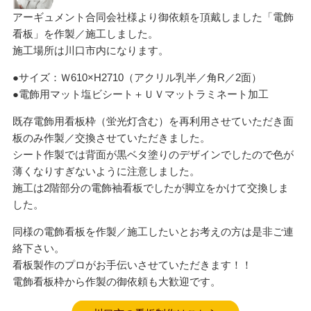
アーギュメント合同会社様より御依頼を頂戴しました「電飾
看板」を作製／施工しました。
施工場所は川口市内になります。
●サイズ：Ｗ610×H2710（アクリル乳半／角R／2面）
●電飾用マット塩ビシート＋ＵＶマットラミネート加工
既存電飾用看板枠（蛍光灯含む）を再利用させていただき面
板のみ作製／交換させていただきました。
シート作製では背面が黒ベタ塗りのデザインでしたので色が
薄くなりすぎないように注意しました。
施工は2階部分の電飾袖看板でしたが脚立をかけて交換しま
した。
同様の電飾看板を作製／施工したいとお考えの方は是非ご連
絡下さい。
看板製作のプロがお手伝いさせていただきます！！
電飾看板枠から作製の御依頼も大歓迎です。