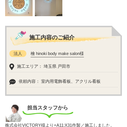
施工内容のご紹介
法人
檜 hinoki body make salon様
施工エリア： 埼玉県 戸田市
依頼内容： 室内用電飾看板、アクリル看板
担当スタッフから
株式会社VICTORY様より+A11:X31作製／施工しました。