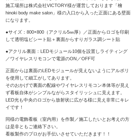
施工場所は株式会社VICTORY様が運営しております「檜
hinoki body make salon」様の入口から入った正面にある壁面
になります。
●サイズ：800×800（アクリル5㎜厚）／正面からロゴを印刷
して透明塩ビシート貼＋裏面からすりガラス調シート貼
●アクリル裏面：LEDモジュール10個を設置しライティング
／ワイヤレスリモコンで電源のON／OFF可
正面からは裏面のLEDモジュールが見えないようにアルポリ
を使用して細工がしてあります。
そのおかげで裏面の配線やワイヤレスリモコン本体等が見え
ず看板自体がシンプルながらスタイリッシュに見えます。
LED光も中央のロゴから放射状に広がる様に見え非常にキレ
イです！
同様の電飾看板（室内用）を作製／施工したいとお考えの方
は是非ともご連絡下さい。
看板製作のプロがお手伝いさせていただきます！！