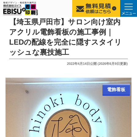
コ
【埼玉県戸田市】サロン向け室内
ン
アクリル電飾看板の施工事例｜
テ
LEDの配線を完全に隠すスタイリ
ン
ツ
ッシュな裏技施工
へ
投
2022年4月14日
公開 (
2026年6月9日
更新)
ス
稿
キ
日:
ッ
プ
電飾看板