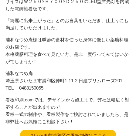
サイズはＷ２５０×Ｈ７００×Ｄ２５０のLED型蛍光灯を内蔵
した電飾袖看板です。
「綺麗に出来上がった」とのお言葉をいただき、仕上りにも
満足していただけました。
浦和なつめ庵様は季節の食材を使った身体に優しい薬膳料理
のお店です。
本格薬膳料理を食べて見たい方、是非一度行ってみてはいか
がでしょうか！
浦和なつめ庵
埼玉県さいたま市浦和区仲町1-11-2 日建プリムローズ201
TEL 0488150055
看板印刷.comでは、デザインから施工まで、弊社は幅広く対
応することが出来ますので、
看板一式の制作や、看板製作をご検討されていましたら、是
非弊社へお気軽にご相談下さい！
さいたま市浦和区の看板制作はこちら