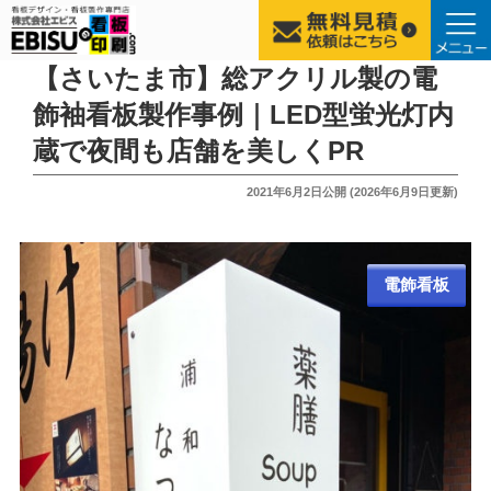
コ
【さいたま市】総アクリル製の電
ン
飾袖看板製作事例｜LED型蛍光灯内
テ
蔵で夜間も店舗を美しくPR
ン
ツ
投
2021年6月2日
公開 (
2026年6月9日
更新)
へ
稿
ス
日:
キ
ッ
電飾看板
プ