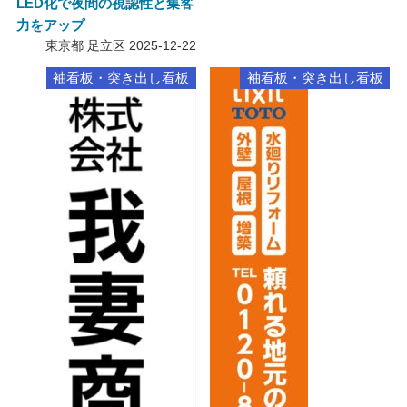
LED化で夜間の視認性と集客
力をアップ
東京都 足立区
2025-12-22
袖看板・突き出し看板
袖看板・突き出し看板