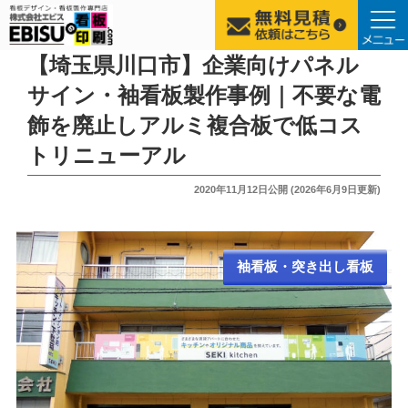
コ
【埼玉県川口市】企業向けパネル
ン
サイン・袖看板製作事例｜不要な電
テ
飾を廃止しアルミ複合板で低コス
ン
ツ
トリニューアル
へ
投
2020年11月12日
公開 (
2026年6月9日
更新)
ス
稿
キ
日:
ッ
プ
袖看板・突き出し看板