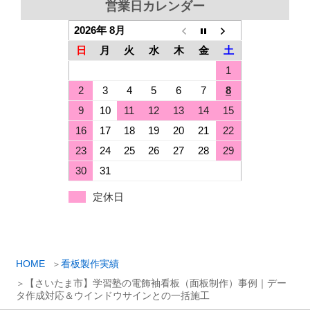
営業日カレンダー
2026年 8月
日
月
火
水
木
金
土
1
2
3
4
5
6
7
8
9
10
11
12
13
14
15
16
17
18
19
20
21
22
23
24
25
26
27
28
29
30
31
定休日
HOME
看板製作実績
【さいたま市】学習塾の電飾袖看板（面板制作）事例｜デー
タ作成対応＆ウインドウサインとの一括施工