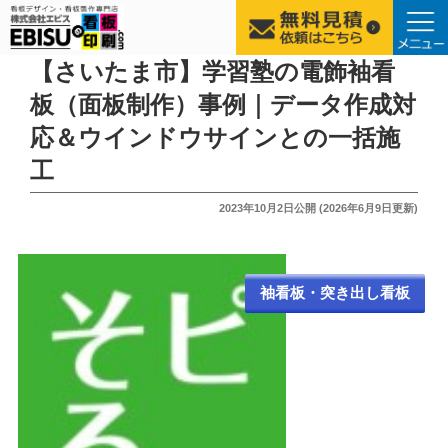
コ
【さいたま市】学習塾の電飾袖看
ン
板（面板制作）事例｜データ作成対
テ
応＆ウインドウサインとの一括施
ン
ツ
工
へ
投
2023年10月2日
公開 (
2026年6月9日
更新)
ス
稿
キ
日:
ッ
プ
袖看板・突き出し看板