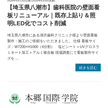
投
2026年4月13日
公開 (
2026年6月9日
更新)
ロ
稿
【埼玉県八潮市】歯科医院の壁面看
ン
日:
向
板リニューアル｜既存上貼り＆照
け
明LED化でコスト削減
ウ
イ
埼玉県八潮市にある清沢歯科クリニック様より壁面看板
ン
製作・施工のご依頼をいただきました。 仕様 看板サイ
ド
ズ：W7200×H1000（4分割） 塩ビシート＋UVグロスラ
ウ
ミネート加工＋アルミ複合板 現場調査にて看板製作サイ
サ
ズを …
イ
ン
“【埼
続きを読む
内
玉
貼
県
り
八
施
潮
工
市】
事
歯
例