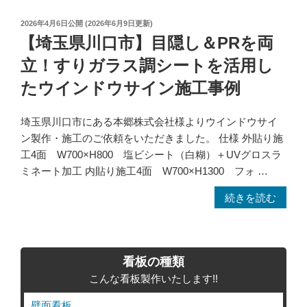
科
｜
医
投
2026年4月6日
公開 (
2026年6月9日
更新)
窓
院
稿
【埼玉県川口市】目隠し＆PRを両
全
の
日:
面
立！すりガラス調シートを活用し
壁
で
面
たウインドウサイン施工事例
視
看
認
板
埼玉県川口市にある本郷株式会社様よりウインドウサイ
性
リ
ン製作・施工のご依頼をいただきました。 仕様 外貼り施
＆
ニ
工4面 W700×H800 塩ビシート（白糊）＋UVグロスラ
集
ュ
ミネート加工 内貼り施工4面 W700×H1300 フォ …
客
ー
力
“【埼
続きを読む
ア
ア
玉
ル
ッ
県
｜
プ”
川
既
の
看板の種類
口
存
こんな看板製作いたします!!
市】
上
目
貼
壁面看板