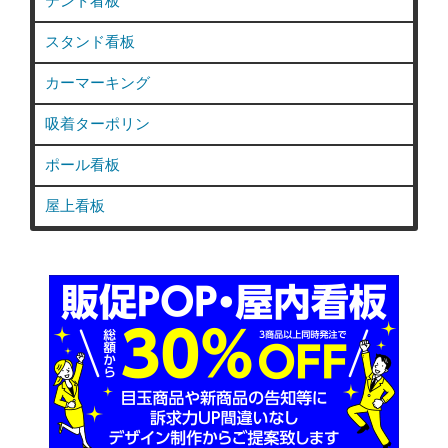
テント看板
し
た
スタンド看板
ウ
カーマーキング
イ
ン
吸着ターポリン
ド
ウ
ポール看板
サ
屋上看板
イ
ン
施
工
事
例”
の