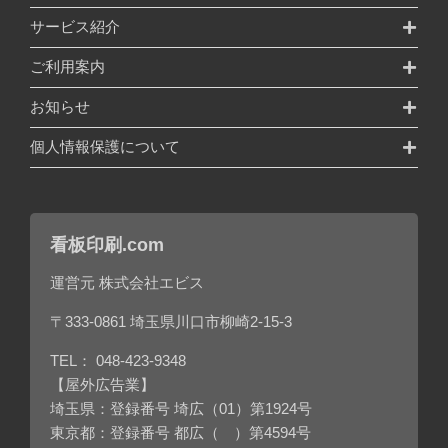
サービス紹介
ご利用案内
お知らせ
個人情報保護について
看板印刷.com
運営元 株式会社エビス
〒333-0861 埼玉県川口市柳崎2-15-3
TEL：
048-423-9348
【屋外広告業】
埼玉県：登録番号 埼広（01）第1924号
東京都：登録番号 都広（ ）第4594号