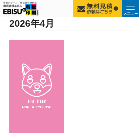
コ
2026年4月
ン
テ
ン
ツ
へ
ス
キ
ッ
プ