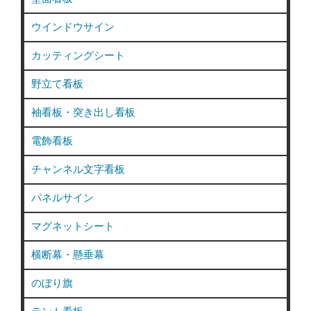
隠
り
し
＆
ウインドウサイン
＆
照
カッティングシート
PR
明
を
LED
野立て看板
両
化
立！
で
袖看板・突き出し看板
す
コ
り
ス
電飾看板
ガ
ト
チャンネル文字看板
ラ
削
ス
減”
パネルサイン
調
の
シ
マグネットシート
ー
横断幕・懸垂幕
ト
を
のぼり旗
活
用