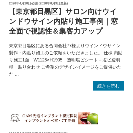
投
2026年4月20日
公開 (
2026年6月9日
更新)
稿
【東京都目黒区】サロン向けウイ
日:
ンドウサイン内貼り施工事例｜窓
全面で視認性＆集客力アップ
東京都目黒区にある合同会社77様よりウインドウサイン
製作・内貼り施工のご依頼をいただきました。 仕様 内貼
り施工1面 W1125×H1905 透明塩ビシート＋塩ビ透明
糊 貼り合わせ ご希望のデザインイメージをご提供いた
だ …
“【東
続きを読む
京
都
目
黒
区】
サ