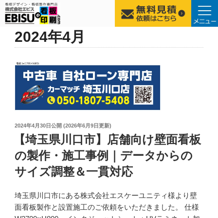
コ
2024年4月
ン
テ
ン
ツ
へ
ス
キ
ッ
投
2024年4月30日
公開 (
2026年6月9日
更新)
稿
【埼玉県川口市】店舗向け壁面看板
プ
日:
の製作・施工事例｜データからの
サイズ調整＆一貫対応
埼玉県川口市にある株式会社エスケーユニティ様より壁
面看板製作と設置施工のご依頼をいただきました。 仕様