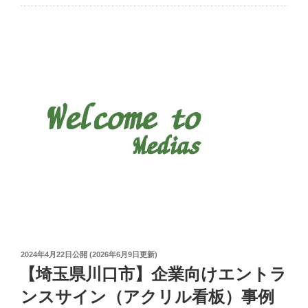
製
業
作・
の
施
お
工
知
事
ら
例
せ”
｜
の
デ
ー
タ
か
ら
の
サ
イ
ズ
投
2024年4月22日
公開 (
2026年6月9日
更新)
調
稿
【埼玉県川口市】企業向けエントラ
日:
整
ンスサイン（アクリル看板）事例
＆