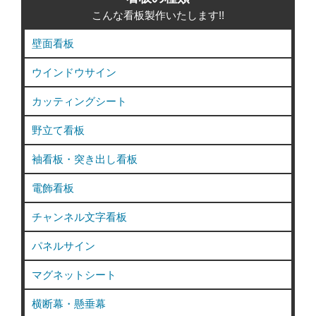
ト
こんな看板製作いたします!!
介
上
「立
壁面看板
貼
て
り
看
ウインドウサイン
で
板」
コ
カッティングシート
編”
ス
の
ト
野立て看板
ダ
袖看板・突き出し看板
ウ
ン”
電飾看板
の
チャンネル文字看板
パネルサイン
マグネットシート
横断幕・懸垂幕