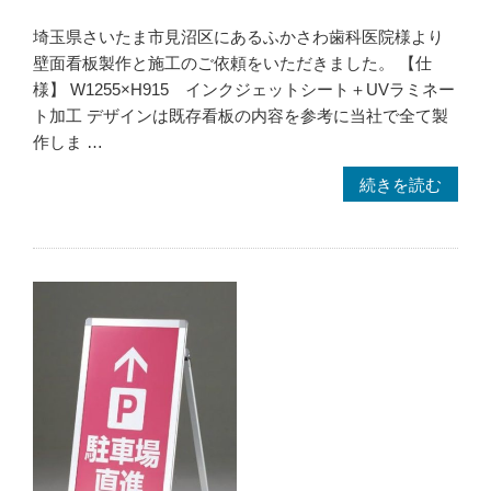
｜
壁
埼玉県さいたま市見沼区にあるふかさわ歯科医院様より
色
壁面看板製作と施工のご依頼をいただきました。 【仕
に
様】 W1255×H915 インクジェットシート＋UVラミネー
映
ト加工 デザインは既存看板の内容を参考に当社で全て製
え
作しま …
る
“【さ
続きを読む
最
い
適
た
な
ま
デ
市】
ザ
歯
イ
科
ン
医
提
院
案
の
＆
壁
一
面
貫