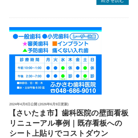
化
玉
粧
県
ビ
川
ス
口
浮
市】
か
企
し
業
施
向
工
け
で
壁
高
面
級
看
感
板
を
の
投
2024年4月8日
公開 (
2026年6月9日
更新)
演
稿
製
【さいたま市】歯科医院の壁面看板
出”
日:
作
の
リニューアル事例｜既存看板への
事
シート上貼りでコストダウン
例