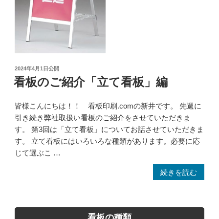
看
施
板
工”
リ
の
ニ
ュ
ー
投
2024年4月1日
公開
ア
稿
看板のご紹介「立て看板」編
ル
日:
事
皆様こんにちは！！ 看板印刷.comの新井です。 先週に
例
引き続き弊社取扱い看板のご紹介をさせていただきま
｜
す。 第3回は「立て看板」についてお話させていただきま
既
す。 立て看板にはいろいろな種類があります。必要に応
存
じて選ぶこ …
看
板
“看
続きを読む
へ
板
の
の
シ
ご
ー
看板の種類
紹