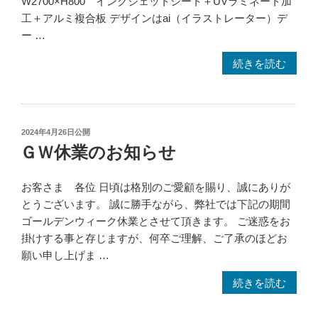
W2700×H800 インクジェットシート＋UVラミネート加
工＋アルミ複合板 デザインはai（イラストレーター）デ
ー …
“【埼
続きを読む
玉
県
川
口
投
2024年4月26日
公開
稿
市】
ＧＷ休業のお知らせ
日:
店
舗
お客さま 各位 日頃は格別のご愛顧を賜り、誠にありが
向
とうございます。 誠に勝手ながら、弊社では下記の期間
け
ゴールデンウィーク休業とさせて頂きます。 ご迷惑をお
壁
掛けする事と存じますが、何卒ご理解、ご了承のほどお
面
願い申し上げま …
看
“Ｇ
続きを読む
板
Ｗ
の
休