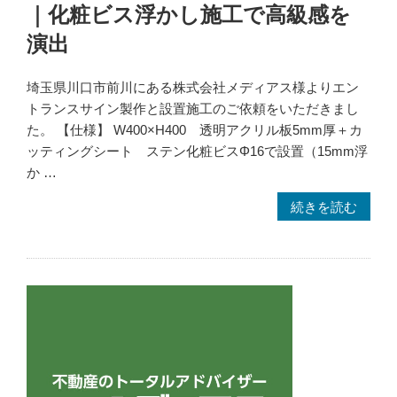
一
｜化粧ビス浮かし施工で高級感を
貫
演出
対
応”
埼玉県川口市前川にある株式会社メディアス様よりエン
の
トランスサイン製作と設置施工のご依頼をいただきまし
た。 【仕様】 W400×H400 透明アクリル板5mm厚＋カ
ッティングシート ステン化粧ビスΦ16で設置（15mm浮
か …
“【埼
続きを読む
玉
県
川
口
市】
企
業
向