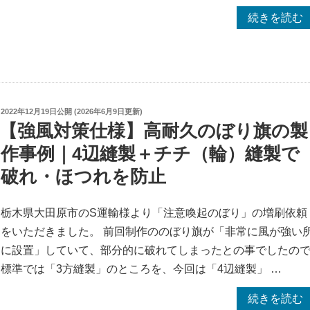
板
“年
続きを読む
一
末・
括
年
施
始
工
休
事
業
投
2022年12月19日
公開 (
2026年6月9日
更新)
例
稿
【強風対策仕様】高耐久のぼり旗の製
の
｜
日:
お
作事例｜4辺縫製＋チチ（輪）縫製で
壁
知
破れ・ほつれを防止
面・
ら
自
せ”
立
栃木県大田原市のS運輸様より「注意喚起のぼり」の増刷依頼
の
看
をいただきました。 前回制作ののぼり旗が「非常に風が強い
板
に設置」していて、部分的に破れてしまったとの事でしたの
シ
標準では「3方縫製」のところを、今回は「4辺縫製」 …
ー
“【強
続きを読む
ト・