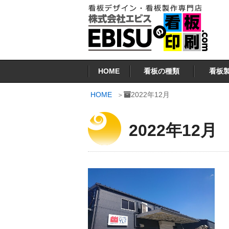
コ
ン
テ
ン
看板印刷.COM
ツ
HOME
看板の種類
看板
へ
ス
HOME
2022年12月
キ
ッ
2022年12月
プ