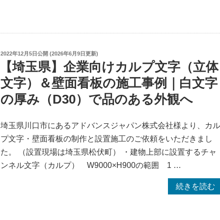
の
県
｜
草
4
加
辺
市】
縫
投
2022年12月5日
公開 (
2026年6月9日
更新)
事
稿
製
【埼玉県】企業向けカルプ文字（立体
業
日:
＋
文字）＆壁面看板の施工事例｜白文字
所
チ
の厚み（D30）で品のある外観へ
の
チ
壁
（輪）
面
埼玉県川口市にあるアドバンスジャパン株式会社様より、カ
縫
看
プ文字・壁面看板の制作と設置施工のご依頼をいただきまし
製
板・
た。 （設置現場は埼玉県松伏町） ・建物上部に設置するチャ
で
自
ンネル文字（カルプ） W9000×H900の範囲 1 …
破
立
れ・
“【埼
続きを読む
看
ほ
玉
板
つ
県】
製