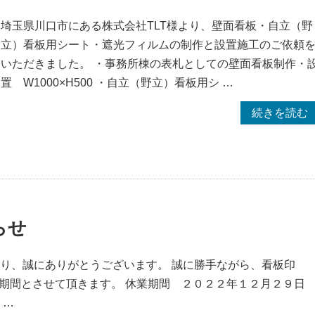
埼玉県川口市にある株式会社TLT様より、壁面看板・自立（野
立）看板用シート・遮光フィルムの制作と設置施工のご依頼
いただきました。 ・事務所棟の表札としての壁面看板制作・
置 W1000×H500 ・自立（野立）看板用シ …
“【埼
続きを読む
玉
県
川
口
市】
らせ
新
社
屋
賜り、誠にありがとうございます。 誠に勝手ながら、看板印
の
業期間とさせて頂きます。 休業期間 ２０２２年１２月２９日
看
 …