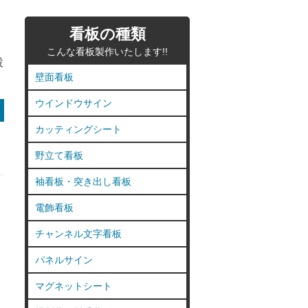
看板の種類
を
こんな看板製作いたします!!
設
壁面看板
ウインドウサイン
カッティングシート
野立て看板
袖看板・突き出し看板
電飾看板
チャンネル文字看板
パネルサイン
マグネットシート