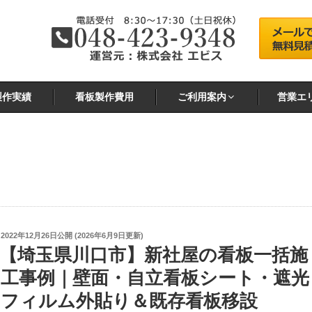
製作実績
看板製作費用
ご利用案内
営業エ
投
2022年12月26日
公開 (
2026年6月9日
更新)
稿
【埼玉県川口市】新社屋の看板一括施
日:
工事例｜壁面・自立看板シート・遮光
フィルム外貼り＆既存看板移設