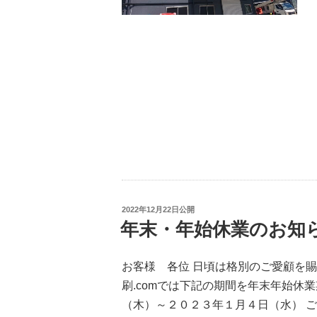
投
2022年12月22日
公開
稿
年末・年始休業のお知
日:
お客様 各位 日頃は格別のご愛顧を
刷.comでは下記の期間を年末年始休
（木）～２０２３年１月４日（水） ご