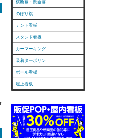
横断幕・懸垂幕
のぼり旗
テント看板
スタンド看板
カーマーキング
吸着ターポリン
ポール看板
屋上看板
所
で