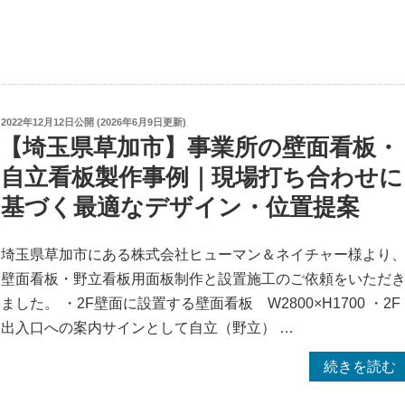
風
遮
対
光
策
フ
仕
ィ
様】
ル
投
2022年12月12日
公開 (
2026年6月9日
更新)
高
ム
稿
【埼玉県草加市】事業所の壁面看板・
耐
日:
外
自立看板製作事例｜現場打ち合わせに
久
貼
基づく最適なデザイン・位置提案
の
り
ぼ
＆
り
埼玉県草加市にある株式会社ヒューマン＆ネイチャー様より
既
旗
壁面看板・野立看板用面板制作と設置施工のご依頼をいただ
存
の
ました。 ・2F壁面に設置する壁面看板 W2800×H1700 ・2F
看
製
出入口への案内サインとして自立（野立） …
板
作
移
“【埼
続きを読む
事
設”
玉
例