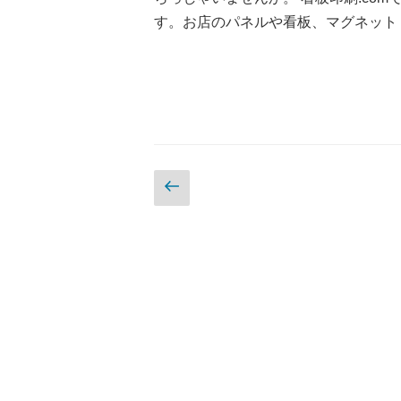
す。お店のパネルや看板、マグネット
投
前
の
稿
ペ
ー
ナ
ジ
ビ
ゲ
ー