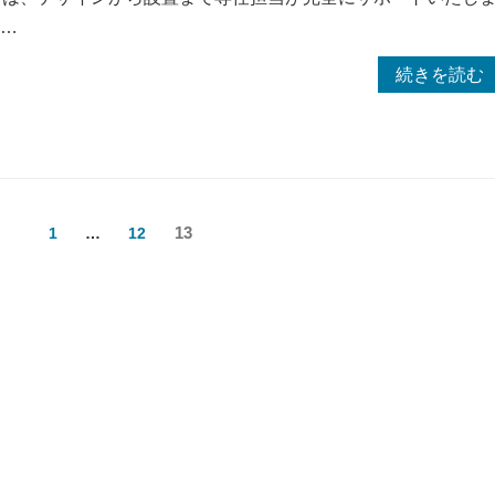
 …
“ホ
続きを読む
ー
ム
ペ
ー
ジ
ペ
13
ペ
1
…
ペ
12
開
ー
ー
ー
設
ジ
ジ
ジ
し
ま
し
た！”
の