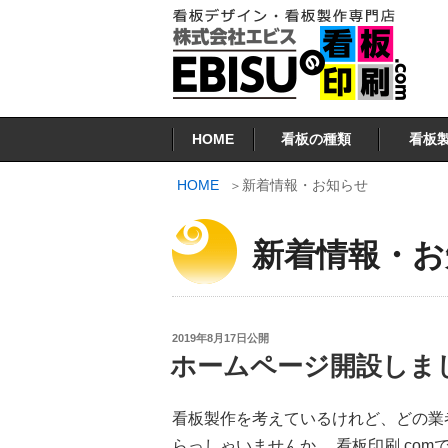
コ
ン
テ
ン
看板印刷.COM
ツ
HOME
看板の種類
看板
へ
ス
HOME
新着情報・お知らせ
キ
ッ
新着情報・お
プ
投
2019年8月17日
公開
稿
ホームページ開設しま
日:
看板製作を考えているけれど、どの業
らっしゃいませんか。 看板印刷.co