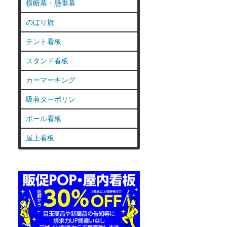
横断幕・懸垂幕
のぼり旗
テント看板
スタンド看板
カーマーキング
吸着ターポリン
ポール看板
屋上看板