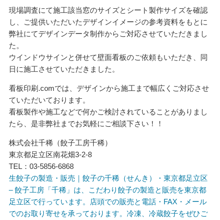
現場調査にて施工該当窓のサイズとシート製作サイズを確認
し、ご提供いただいたデザインイメージの参考資料をもとに
弊社にてデザインデータ制作からご対応させていただきまし
た。
ウインドウサインと併せて壁面看板のご依頼もいただき、同
日に施工させていただきました。
看板印刷.comでは、デザインから施工まで幅広くご対応させ
ていただいております。
看板製作や施工などで何かご検討されていることがありまし
たら、是非弊社までお気軽にご相談下さい！！
株式会社千稀（餃子工房千稀）
東京都足立区南花畑3-2-8
TEL：03-5856-6868
生餃子の製造・販売｜餃子の千稀（せんき）・東京都足立区
– 餃子工房「千稀」は、こだわり餃子の製造と販売を東京都
足立区で行っています。店頭での販売と電話・FAX・メール
でのお取り寄せを承っております。冷凍、冷蔵餃子をぜひご