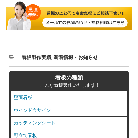
カ
看板製作実績
,
新着情報・お知らせ
テ
ゴ
看板の種類
リ
こんな看板製作いたします!!
ー
壁面看板
ウインドウサイン
カッティングシート
野立て看板