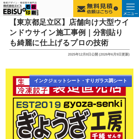
コ
【東京都足立区】店舗向け大型ウイ
ン
ンドウサイン施工事例｜分割貼り
テ
も綺麗に仕上げるプロの技術
ン
ツ
投
2025年12月8日
公開 (
2026年6月9日
更新)
へ
稿
ス
日:
キ
ッ
インクジェットシート・すりガラス調シート
プ