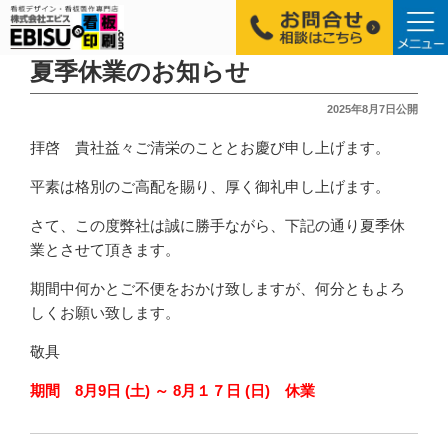
コ
夏季休業のお知らせ
ン
投
2025年8月7日
公開
テ
稿
ン
拝啓 貴社益々ご清栄のこととお慶び申し上げます。
日:
ツ
平素は格別のご高配を賜り、厚く御礼申し上げます。
へ
ス
さて、この度弊社は誠に勝手ながら、下記の通り夏季休
キ
業とさせて頂きます。
ッ
プ
期間中何かとご不便をおかけ致しますが、何分ともよろ
しくお願い致します。
敬具
期間 8月9日 (土) ～ 8月１７日 (日) 休業