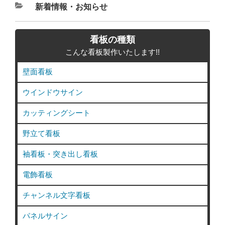
カ
新着情報・お知らせ
テ
ゴ
看板の種類
リ
こんな看板製作いたします!!
ー
壁面看板
ウインドウサイン
カッティングシート
野立て看板
袖看板・突き出し看板
電飾看板
チャンネル文字看板
パネルサイン