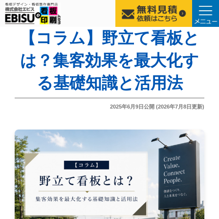
コ
【コラム】野立て看板と
ン
は？集客効果を最大化す
テ
ン
る基礎知識と活用法
ツ
へ
ス
投
2025年6月9日
公開 (
2026年7月8日
更新)
稿
キ
日:
ッ
プ