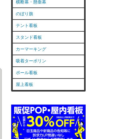
横断幕・懸垂幕
のぼり旗
テント看板
スタンド看板
カーマーキング
吸着ターポリン
ポール看板
屋上看板