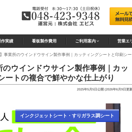
製作実績
看板製作費用
ご利用案内
営業エ
】事業所のウインドウサイン製作事例｜カッティングシートと印刷シー
所のウインドウサイン製作事例｜カッ
シートの複合で鮮やかな仕上がり
投
2025年5月5日
公開 (
2026年6月9日
更新
稿
日:
インクジェットシート・すりガラス調シート