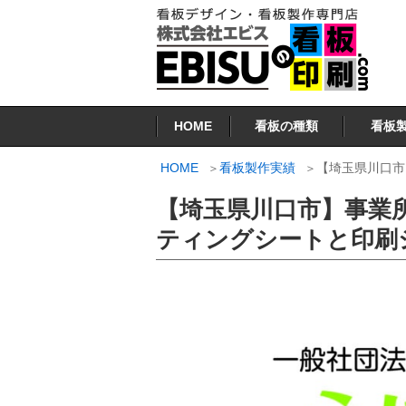
コ
ン
テ
ン
看板印刷.COM
ツ
HOME
看板の種類
看板
へ
ス
HOME
看板製作実績
【埼玉県川口市
キ
【埼玉県川口市】事業
ッ
プ
ティングシートと印刷