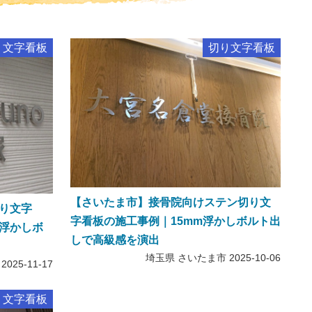
り文字看板
切り文字看板
【さいたま市】接骨院向けステン切り文
り文字
字看板の施工事例｜15mm浮かしボルト出
浮かしボ
しで高級感を演出
埼玉県 さいたま市
2025-10-06
2025-11-17
り文字看板