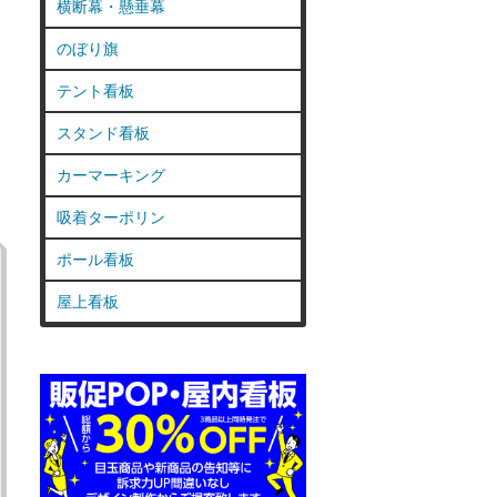
横断幕・懸垂幕
のぼり旗
テント看板
スタンド看板
カーマーキング
吸着ターポリン
ポール看板
屋上看板