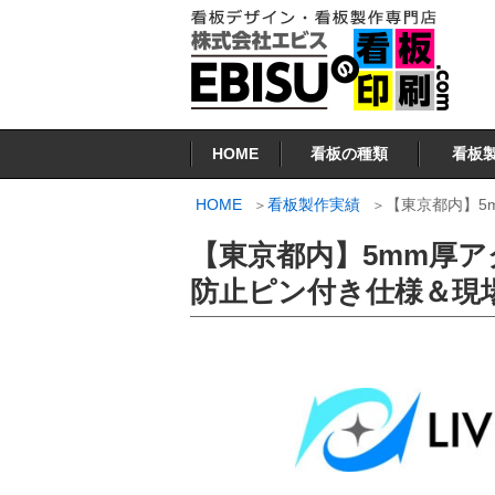
コ
ン
テ
ン
看板印刷.COM
ツ
HOME
看板の種類
看板
へ
ス
HOME
看板製作実績
【東京都内】5
キ
【東京都内】5mm厚
ッ
プ
防止ピン付き仕様＆現