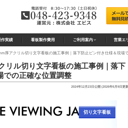
製作実績
看板製作費用
ご利用案内
営業エ
mm厚アクリル切り文字看板の施工事例｜落下防止ピン付き仕様＆現場
アクリル切り文字看板の施工事例｜落下
場での正確な位置調整
投
2024年12月23日
公開 (
2026年6月9日
更新
稿
日:
切り文字看板