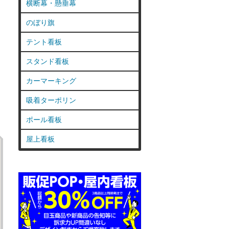
横断幕・懸垂幕
のぼり旗
テント看板
スタンド看板
カーマーキング
吸着ターポリン
ポール看板
屋上看板