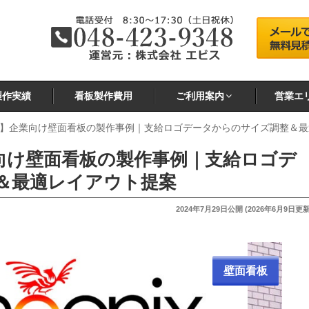
製作実績
看板製作費用
ご利用案内
営業エ
】企業向け壁面看板の製作事例｜支給ロゴデータからのサイズ調整＆最
向け壁面看板の製作事例｜支給ロゴデ
＆最適レイアウト提案
投
2024年7月29日
公開 (
2026年6月9日
更新
稿
日:
壁面看板