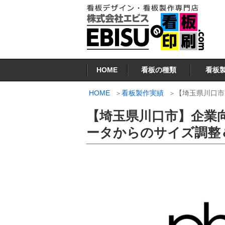
コ
ン
テ
ン
看板印刷.COM
ツ
HOME
看板の種類
看板
へ
ス
HOME
看板製作実績
【埼玉県川口市
キ
【埼玉県川口市】企業
ッ
プ
ータからのサイズ調整