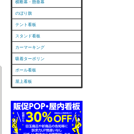
横断幕・懸垂幕
のぼり旗
テント看板
スタンド看板
カーマーキング
吸着ターポリン
ポール看板
屋上看板