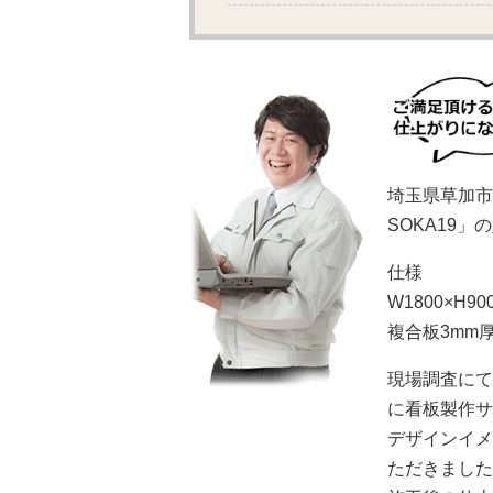
埼玉県草加市
SOKA19
仕様
W1800×
複合板3mm
現場調査にて
に看板製作サ
デザインイメ
ただきました