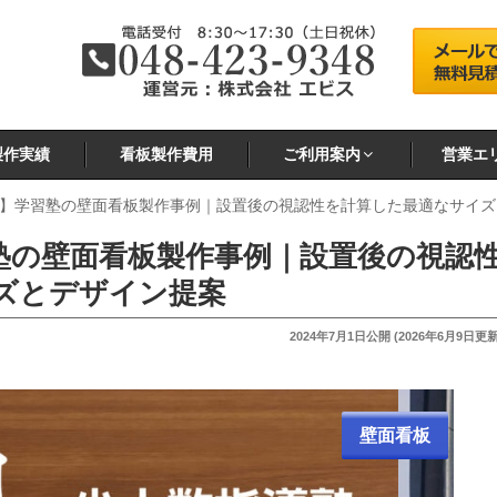
製作実績
看板製作費用
ご利用案内
営業エ
】学習塾の壁面看板製作事例｜設置後の視認性を計算した最適なサイズ
塾の壁面看板製作事例｜設置後の視認
ズとデザイン提案
投
2024年7月1日
公開 (
2026年6月9日
更新
稿
日:
壁面看板