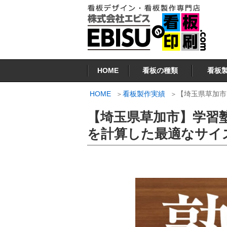
コ
ン
テ
ン
看板印刷.COM
ツ
HOME
看板の種類
看板
へ
ス
HOME
看板製作実績
【埼玉県草加市
キ
【埼玉県草加市】学習
ッ
プ
を計算した最適なサイ