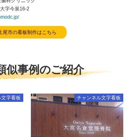
正歯科クリニック
字今泉16-2
omodc.jp/
上尾市の看板制作はこちら
類似事例のご紹介
ル文字看板
チャンネル文字看板