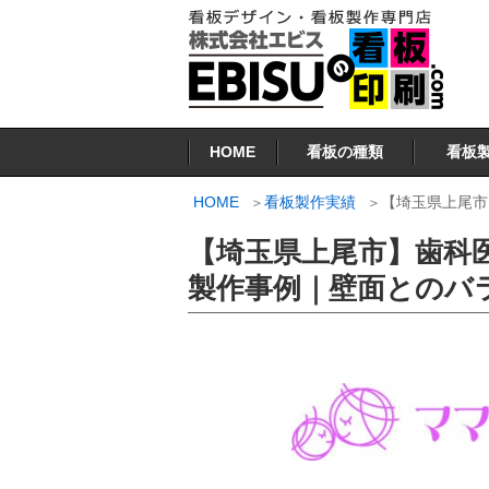
コ
ン
テ
ン
看板印刷.COM
ツ
HOME
看板の種類
看板
へ
ス
HOME
看板製作実績
【埼玉県上尾市
キ
【埼玉県上尾市】歯科
ッ
プ
製作事例｜壁面とのバ