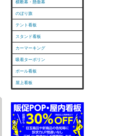
横断幕・懸垂幕
のぼり旗
テント看板
スタンド看板
カーマーキング
吸着ターポリン
ポール看板
屋上看板