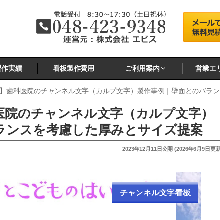
製作実績
看板製作費用
ご利用案内
営業エ
】歯科医院のチャンネル文字（カルプ文字）製作事例｜壁面とのバラン
医院のチャンネル文字（カルプ文字）
ランスを考慮した厚みとサイズ提案
投
2023年12月11日
公開 (
2026年6月9日
更新
稿
日:
チャンネル文字看板