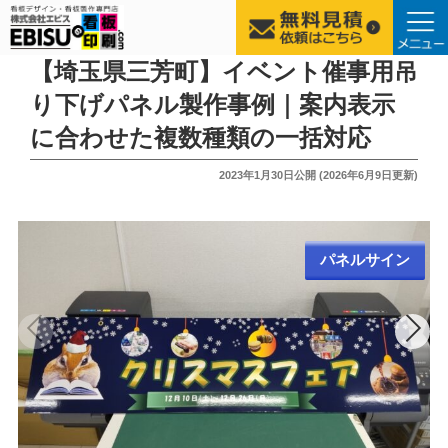
コ
【埼玉県三芳町】イベント催事用吊
ン
り下げパネル製作事例｜案内表示
テ
に合わせた複数種類の一括対応
ン
ツ
投
2023年1月30日
公開 (
2026年6月9日
更新)
へ
稿
ス
日:
キ
ッ
パネルサイン
プ