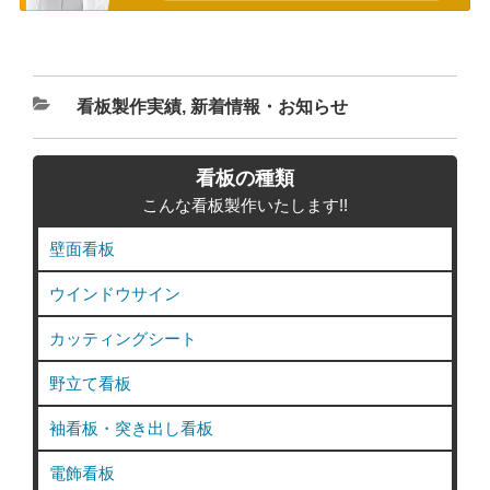
カ
看板製作実績
,
新着情報・お知らせ
テ
ゴ
看板の種類
リ
こんな看板製作いたします!!
ー
壁面看板
ウインドウサイン
カッティングシート
野立て看板
袖看板・突き出し看板
電飾看板