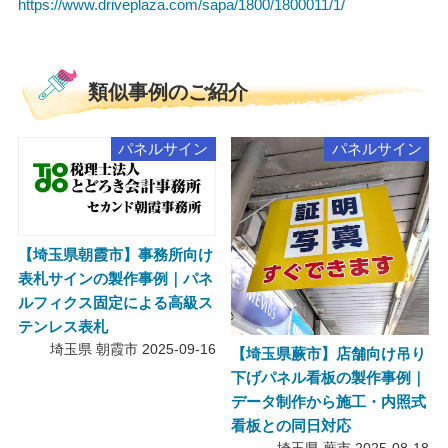
https://www.driveplaza.com/sapa/1800/1800011/1/
類似事例のご紹介
パネルサイン
パネルサイン
【埼玉県朝霞市】事務所向け
表札サインの製作事例｜パネ
ルフィクス固定による高級ス
テンレス表札
埼玉県 朝霞市
2025-09-16
【埼玉県蕨市】店舗向け吊り
下げパネル看板の製作事例｜
データ制作から施工・内照式
看板との同日対応