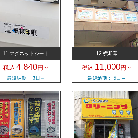
11.マグネットシート
12.横断幕
4,840
11,000
税込
円～
税込
円～
最短納期： 3日～
最短納期： 5日～