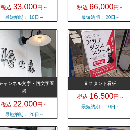
33,000
66,000
税込
円～
税込
円～
最短納期： 10日～
最短納期： 20日～
.チャンネル文字・切文字看
9.スタンド看板
板
16,500
税込
円～
22,000
税込
円～
最短納期： 10日～
最短納期： 20日～