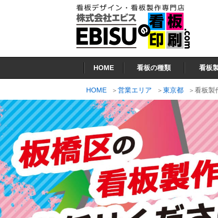
コ
ン
テ
ン
看板印刷.COM
ツ
HOME
看板の種類
看板
へ
ス
HOME
営業エリア
東京都
看板製
キ
ッ
プ