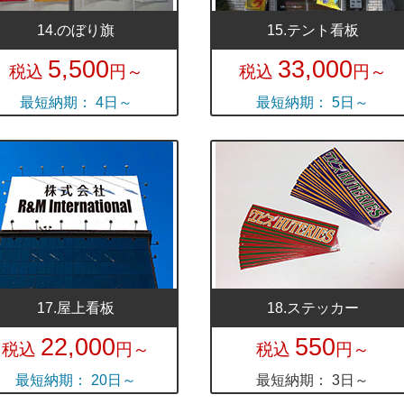
14.のぼり旗
15.テント看板
5,500
33,000
税込
円～
税込
円～
最短納期： 4日～
最短納期： 5日～
17.屋上看板
18.ステッカー
22,000
550
税込
円～
税込
円～
最短納期： 20日～
最短納期： 3日～