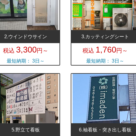
2.ウインドウサイン
3.カッティングシート
3,300
1,760
税込
円～
税込
円～
最短納期： 3日～
最短納期： 3日～
5.野立て看板
6.袖看板・突き出し看板