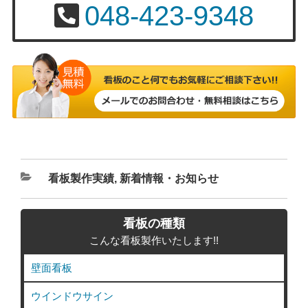
048-423-9348
カ
看板製作実績
,
新着情報・お知らせ
テ
ゴ
看板の種類
リ
こんな看板製作いたします!!
ー
壁面看板
ウインドウサイン