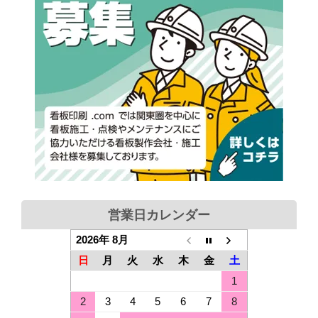
営業日カレンダー
2026年 8月
日
月
火
水
木
金
土
1
2
3
4
5
6
7
8