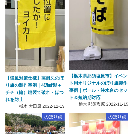
【栃木県那須塩原市】イベン
【強風対策仕様】高耐久のぼ
ト用オリジナルのぼり旗製作
り旗の製作事例｜4辺縫製＋
事例｜ポール・注水台のセッ
チチ（輪）縫製で破れ・ほつ
ト＆短納期対応
れを防止
栃木 那須塩原
2022-11-15
栃木 大田原
2022-12-19
のぼり旗
のぼり旗