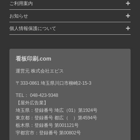
ご利用案内
お知らせ
個人情報保護について
看板印刷.com
運営元 株式会社エビス
〒333-0861 埼玉県川口市柳崎2-15-3
TEL：
048-423-9348
【屋外広告業】
埼玉県：登録番号 埼広（01）第1924号
東京都：登録番号 都広（ ）第4594号
栃木県：登録番号 第001121号
宇都宮市：登録番号 第00802号