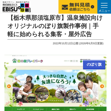
コ
【栃木県那須塩原市】温泉施設向け
ン
オリジナルのぼり旗製作事例｜手
テ
軽に始められる集客・屋外広告
ン
ツ
投
2022年10月12日
公開 (
2026年6月9日
更新)
へ
稿
ス
日:
キ
ッ
のぼり旗
プ