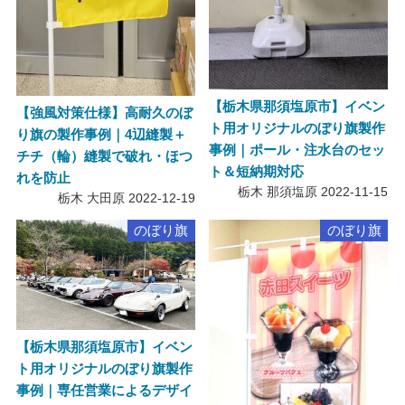
【栃木県那須塩原市】イベン
【強風対策仕様】高耐久のぼ
ト用オリジナルのぼり旗製作
り旗の製作事例｜4辺縫製＋
事例｜ポール・注水台のセッ
チチ（輪）縫製で破れ・ほつ
ト＆短納期対応
れを防止
栃木 那須塩原
2022-11-15
栃木 大田原
2022-12-19
のぼり旗
のぼり旗
【栃木県那須塩原市】イベン
ト用オリジナルのぼり旗製作
事例｜専任営業によるデザイ