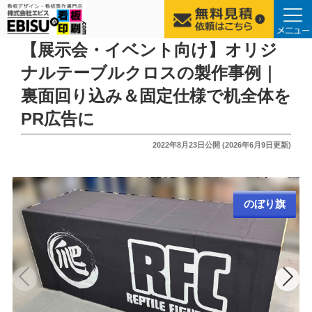
コ
【展示会・イベント向け】オリジ
ン
ナルテーブルクロスの製作事例｜
テ
裏面回り込み＆固定仕様で机全体を
ン
ツ
PR広告に
へ
投
2022年8月23日
公開 (
2026年6月9日
更新)
ス
稿
キ
日:
ッ
プ
のぼり旗