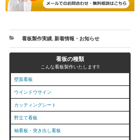
カ
看板製作実績
,
新着情報・お知らせ
テ
ゴ
看板の種類
リ
こんな看板製作いたします!!
ー
壁面看板
ウインドウサイン
カッティングシート
野立て看板
袖看板・突き出し看板