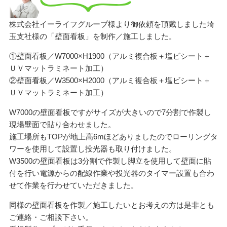
株式会社イーライフグループ様より御依頼を頂戴しました埼
玉支社様の「壁面看板」を制作／施工しました。
①壁面看板／W7000×H1900（アルミ複合板＋塩ビシート＋
ＵＶマットラミネート加工）
②壁面看板／W3500×H2000（アルミ複合板＋塩ビシート＋
ＵＶマットラミネート加工）
W7000の壁面看板ですがサイズが大きいので7分割で作製し
現場壁面で貼り合わせました。
施工場所もTOPが地上高6mほどありましたのでローリングタ
ワーを使用して設置し投光器も取り付けました。
W3500の壁面看板は3分割で作製し脚立を使用して壁面に貼
付を行い電源からの配線作業や投光器のタイマー設置も合わ
せて作業を行わせていただきました。
同様の壁面看板を作製／施工したいとお考えの方は是非とも
ご連絡・ご相談下さい。