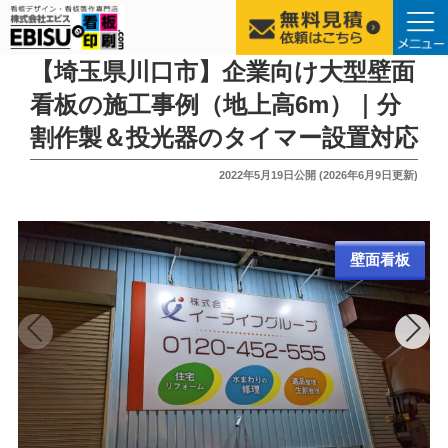
コ
【埼玉県川口市】企業向け大型壁面
ン
看板の施工事例（地上高6m）｜分
テ
割作製＆投光器のタイマー設置対応
ン
ツ
投
2022年5月19日
公開 (
2026年6月9日
更新)
へ
稿
ス
日:
キ
ッ
壁面看板
プ