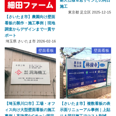
耐久仕様＆窓サインとの同日
施工
東京都 足立区
2025-12-15
【さいたま市】農園向け壁面
看板の製作・施工事例｜現地
調査からデザインまで一貫サ
ポート
埼玉県 さいたま市
2026-02-16
壁面看板
壁面看板
【埼玉県川口市】工場・オフ
【さいたま市】複数看板の表
ィス向け大型壁面看板の施工
示面リニューアル事例｜上貼
事例｜高強度なCチャン固定
り＆同日施工でコスト削減