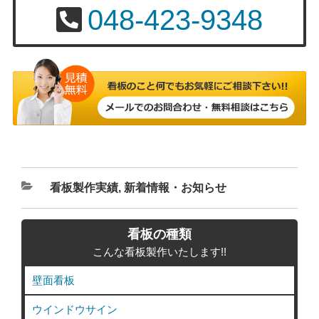
048-423-9348
カ
看板製作実績
,
新着情報・お知らせ
テ
ゴ
看板の種類
リ
こんな看板製作いたします!!
ー
壁面看板
ウインドウサイン