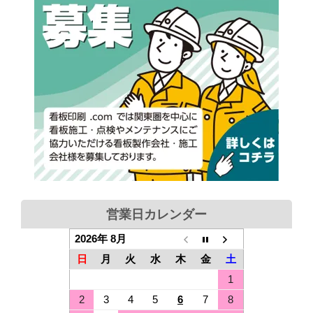
営業日カレンダー
2026年 8月
日
月
火
水
木
金
土
1
2
3
4
5
6
7
8