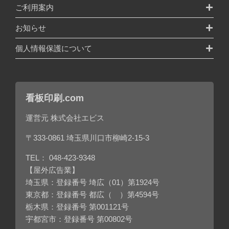
ご利用案内
お知らせ
個人情報保護について
看板印刷.com
運営元 株式会社エビス
〒333-0861 埼玉県川口市柳崎2-15-3
TEL：
048-423-9348
【屋外広告業】
埼玉県：登録番号 埼広（01）第1924号
東京都：登録番号 都広（ ）第4594号
栃木県：登録番号 第001121号
宇都宮市：登録番号 第00802号