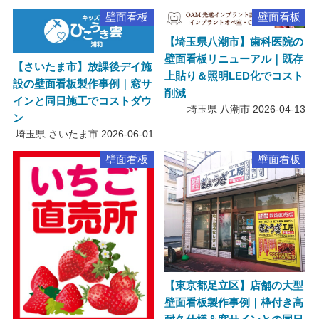
壁面看板
壁面看板
【埼玉県八潮市】歯科医院の
壁面看板リニューアル｜既存
【さいたま市】放課後デイ施
上貼り＆照明LED化でコスト
設の壁面看板製作事例｜窓サ
削減
インと同日施工でコストダウ
埼玉県 八潮市
2026-04-13
ン
埼玉県 さいたま市
2026-06-01
壁面看板
壁面看板
【東京都足立区】店舗の大型
壁面看板製作事例｜枠付き高