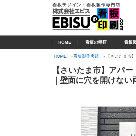
コ
ン
テ
ン
看板印刷.COM
ツ
HOME
看板の種類
看板
へ
ス
HOME
看板製作実績
【さいたま市】
キ
【さいたま市】アパー
ッ
プ
｜壁面に穴を開けない