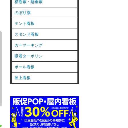
横断幕・懸垂幕
のぼり旗
テント看板
スタンド看板
カーマーキング
吸着ターポリン
ポール看板
屋上看板