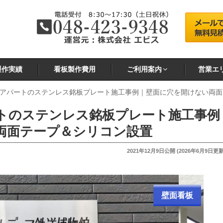
製作実績
看板製作費用
ご利用案内
営業エ
アパートのステンレス銘板プレート施工事例｜壁面に穴を開けない両面
トのステンレス銘板プレート施工事例
両面テープ＆シリコン設置
投
2021年12月9日
公開 (
2026年6月9日
更新
稿
日:
壁面看板