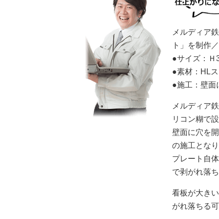
メルディア鉄
ト」を制作／
●サイズ：Ｈ3
●素材：HL
●施工：壁面
メルディア鉄
リコン糊で設
壁面に穴を開
の施工となり
プレート自体
で剥がれ落ち
看板が大きい
がれ落ちる可