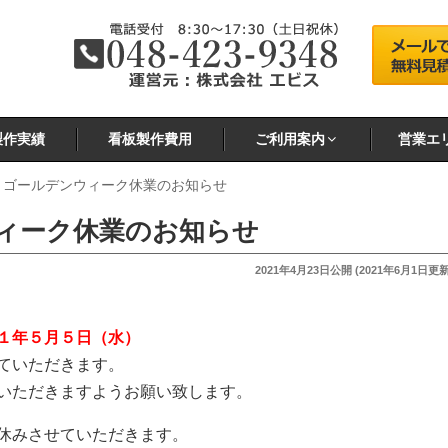
製作実績
看板製作費用
ご利用案内
営業エ
年 ゴールデンウィーク休業のお知らせ
ウィーク休業のお知らせ
投
2021年4月23日
公開 (
2021年6月1日
更新
稿
日:
１年５月５日（水）
ていただきます。
いただきますようお願い致します。
休みさせていただきます。