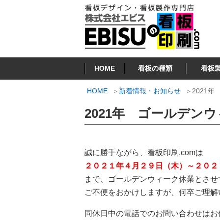
コ
ン
テ
ン
看板印刷.COM
ツ
HOME
看板の種類
看板
へ
ス
HOME
新着情報・お知らせ
2021
キ
2021年 ゴールデン
ッ
プ
誠に勝手ながら、看板印刷.comは
２０２１年４月２９日（木）～２０２
まで、ゴールデンウィーク休業とさせ
ご不便をおかけしますが、何卒ご理解
同休日中の電話でのお問い合わせはお