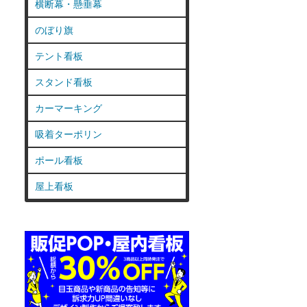
横断幕・懸垂幕
のぼり旗
テント看板
スタンド看板
カーマーキング
吸着ターポリン
ポール看板
屋上看板