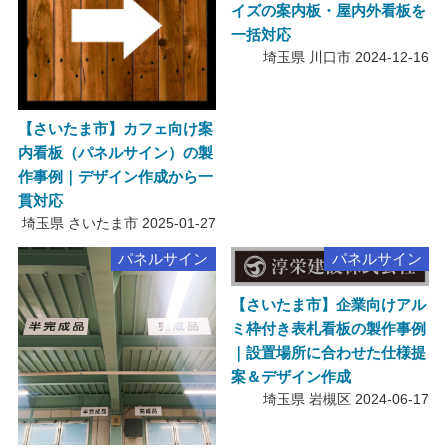
イズの案内板・屋内外看板を
一括対応
埼玉県 川口市
2024-12-16
【さいたま市】カフェ向け案
内看板（パネルサイン）の製
作事例｜デザイン作成から一
貫対応
埼玉県 さいたま市
2025-01-27
パネルサイン
パネルサイン
【さいたま市】企業向けアル
ミ枠付き表札看板の製作事例
｜設置場所に合わせた仕様提
案＆デザイン作成
埼玉県 岩槻区
2024-06-17