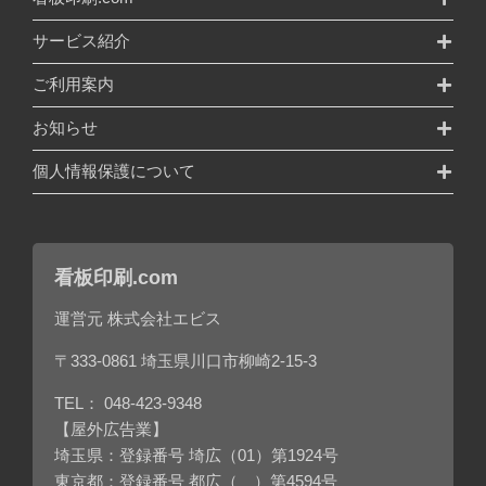
サービス紹介
ご利用案内
お知らせ
個人情報保護について
看板印刷.com
運営元 株式会社エビス
〒333-0861 埼玉県川口市柳崎2-15-3
TEL：
048-423-9348
【屋外広告業】
埼玉県：登録番号 埼広（01）第1924号
東京都：登録番号 都広（ ）第4594号