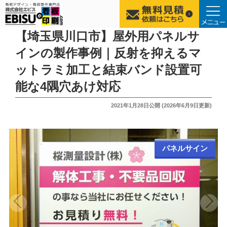
コ
【埼玉県川口市】屋外用パネルサ
ン
インの製作事例｜反射を抑えるマ
テ
ットラミ加工と結束バンド設置可
ン
ツ
能な4隅穴あけ対応
へ
投
2021年1月28日
公開 (
2026年6月9日
更新)
ス
稿
キ
日:
ッ
プ
パネルサイン