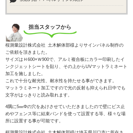
担当スタッフから
桜測量設計株式会社 土木解体部様よりサインパネル制作の
ご依頼を頂きました。
サイズはＨ600×Ｗ900で、アルミ複合板にカラー印刷したイ
ンクジェットシートを貼り、その上からUVマットラミネート
加工を施しました。
これで十分な耐光性、耐水性を持たせる事ができます。
マットラミネート加工ですので光の反射も抑えられ日中でも
文字がはっきりと読み取れます。
4隅に5㎜Φの穴をあけさせていただきましたので壁にビス止
めやフェンス等に結束バンドを使って設置する等、様々な場
所に設置する事が可能です。
桜測量設計株式会社 土木解体部様は埼玉県川口市に所在さ