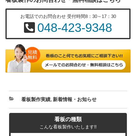
お電話でのお問合わせ
受付時間8：30～17：30
048-423-9348
カ
看板製作実績
,
新着情報・お知らせ
テ
ゴ
看板の種類
リ
こんな看板製作いたします!!
ー