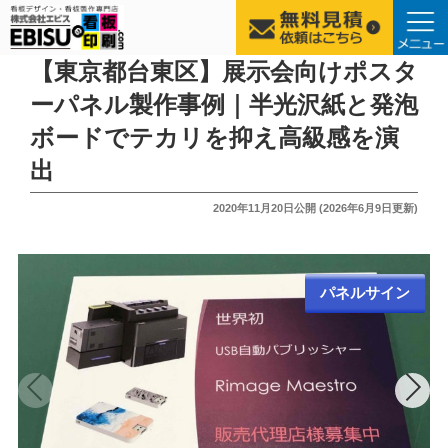
コ
【東京都台東区】展示会向けポスタ
ン
ーパネル製作事例｜半光沢紙と発泡
テ
ボードでテカリを抑え高級感を演
ン
ツ
出
へ
投
2020年11月20日
公開 (
2026年6月9日
更新)
ス
稿
キ
日:
ッ
プ
パネルサイン