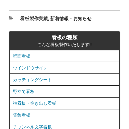
カ
看板製作実績
,
新着情報・お知らせ
テ
ゴ
看板の種類
リ
こんな看板製作いたします!!
ー
壁面看板
ウインドウサイン
カッティングシート
野立て看板
袖看板・突き出し看板
電飾看板
チャンネル文字看板