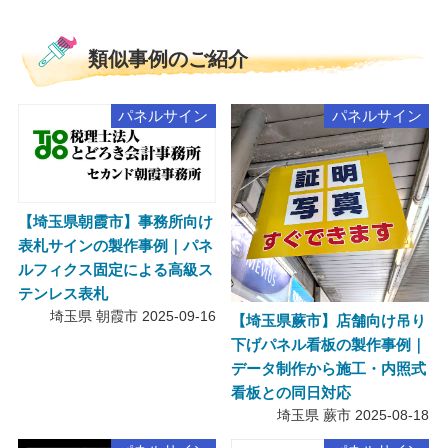
類似事例のご紹介
パネルサイン
パネルサイン
【埼玉県朝霞市】事務所向け
表札サインの製作事例｜パネ
ルフィクス固定による高級ス
テンレス表札
埼玉県 朝霞市
2025-09-16
【埼玉県蕨市】店舗向け吊り
下げパネル看板の製作事例｜
データ制作から施工・内照式
看板との同日対応
埼玉県 蕨市
2025-08-18