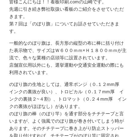
皆様こんにちは！！看板印刷.comの山崎です。
先週に引き続き弊社取扱い看板のご紹介をさせていただ
きます。
第７回は「のぼり旗」についてお話させていただきま
す。
一般的なのぼり旗は、長方形の縦型の布に棒に括り付け
た表示物で、サイズはＷ６００ｍｍ×Ｈ１８００ｍｍが主
流で、色々な業種の店頭等に設置されています。
店舗宣伝用以外にも、選挙運動や交通安全運動の際にも
利用されています。
のぼり旗の生地としては、通常ポンジ（０.１２mm厚
インクの裏抜が良い）、トロピカル（０.１７mm厚 イ
ンクの裏抜２~４割）、トロマット（０.２４mm厚 イン
クの裏抜がほぼなし）があります。
のぼり旗の棒（のぼり竿）を通す部分をチチテープと言
いますが、よく強風でのぼり旗が巻き付いてしまう時が
あります。そのチチテープに巻き上がり防止ストッパー
を取り付けすれば、チチテープがのぼり竿に固定され、