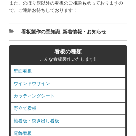
また、のぼり旗以外の看板のご相談も承っておりますの
で、ご連絡お待ちしております！
カ
看板製作の豆知識
,
新着情報・お知らせ
テ
ゴ
看板の種類
リ
こんな看板製作いたします!!
ー
壁面看板
ウインドウサイン
カッティングシート
野立て看板
袖看板・突き出し看板
電飾看板