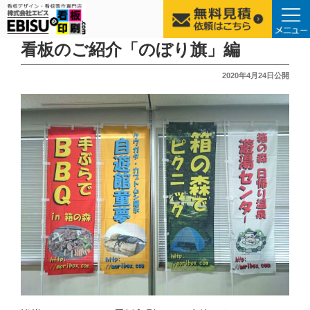
コ
看板のご紹介「のぼり旗」編
ン
投
2020年4月24日
公開
テ
稿
ン
日:
ツ
へ
ス
キ
ッ
プ