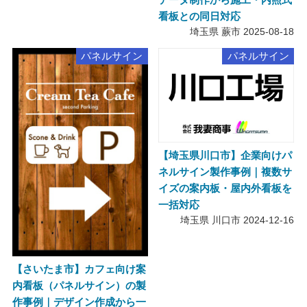
看板との同日対応
埼玉県 蕨市
2025-08-18
パネルサイン
パネルサイン
【埼玉県川口市】企業向けパ
ネルサイン製作事例｜複数サ
イズの案内板・屋内外看板を
一括対応
埼玉県 川口市
2024-12-16
【さいたま市】カフェ向け案
内看板（パネルサイン）の製
作事例｜デザイン作成から一