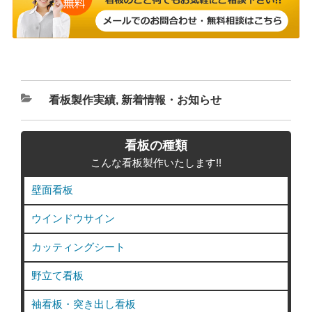
カ
看板製作実績
,
新着情報・お知らせ
テ
ゴ
看板の種類
リ
こんな看板製作いたします!!
ー
壁面看板
ウインドウサイン
カッティングシート
野立て看板
袖看板・突き出し看板