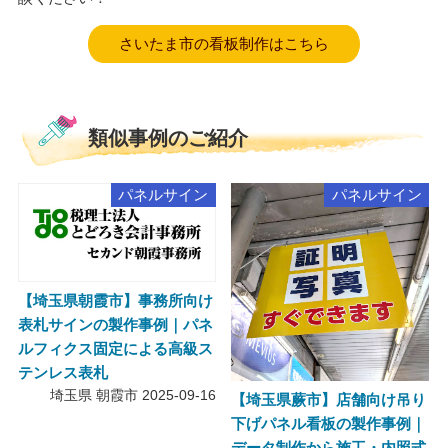
さいたま市の看板制作はこちら
類似事例のご紹介
パネルサイン
パネルサイン
【埼玉県朝霞市】事務所向け
表札サインの製作事例｜パネ
ルフィクス固定による高級ス
テンレス表札
埼玉県 朝霞市
2025-09-16
【埼玉県蕨市】店舗向け吊り
下げパネル看板の製作事例｜
データ制作から施工・内照式