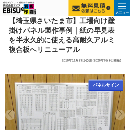
コ
【埼玉県さいたま市】工場向け壁
ン
掛けパネル製作事例｜紙の早見表
テ
を半永久的に使える高耐久アルミ
ン
ツ
複合板へリニューアル
へ
投
2019年11月29日
公開 (
2026年6月9日
更新)
ス
稿
キ
日:
ッ
プ
パネルサイン