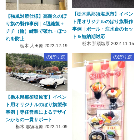
【栃木県那須塩原市】イベン
【強風対策仕様】高耐久のぼ
ト用オリジナルのぼり旗製作
り旗の製作事例｜4辺縫製＋
事例｜ポール・注水台のセッ
チチ（輪）縫製で破れ・ほつ
ト＆短納期対応
れを防止
栃木 那須塩原
2022-11-15
栃木 大田原
2022-12-19
のぼり旗
のぼり旗
【栃木県那須塩原市】イベン
ト用オリジナルのぼり旗製作
事例｜専任営業によるデザイ
ンからの一貫サポート
栃木 那須塩原
2022-11-09