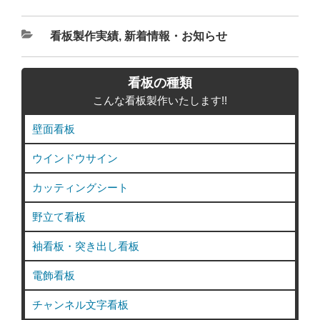
カ
看板製作実績
,
新着情報・お知らせ
テ
ゴ
看板の種類
リ
こんな看板製作いたします!!
ー
壁面看板
ウインドウサイン
カッティングシート
野立て看板
袖看板・突き出し看板
電飾看板
チャンネル文字看板