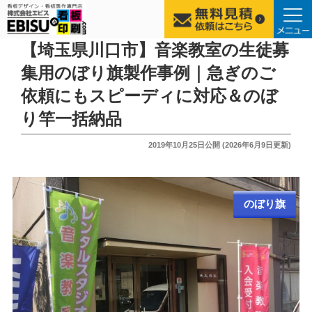
コ
【埼玉県川口市】音楽教室の生徒募
ン
集用のぼり旗製作事例｜急ぎのご
テ
依頼にもスピーディに対応＆のぼ
ン
ツ
り竿一括納品
へ
投
2019年10月25日
公開 (
2026年6月9日
更新)
ス
稿
キ
日:
ッ
プ
のぼり旗